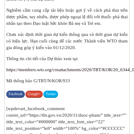
Nghiêm cấm cung cấp tài liệu hoặc gợi ý về cách phá thai trên
dược phẩm, tuy nhiên, được phép ngoại lệ đối với thuốc phá thai
nhân tạo theo Đạo luật Sức khỏe Bà mẹ và Trẻ em.
Chưa xác định thời gian dự kiến thông qua và thời gian dự kiến
có hiệu lực. Hạn cuối cùng để các nước Thành viên WTO tham
gia đóng góp ý kiến vào 01/12/2020.
Thông tin chi tiết của Dự thảo xem tại:
https://members.wto.org/crnattachments/2020/TBT/KOR/20_6344_
Mã thông báo G/TBT/N/KOR/933
Facebook
Google+
Twitter
[wpdevart_facebook_comment
curent_url="https://tbt.gov.vn/2020/11/duoc-pham/" title_text=""
title_text_color="#000000" title_text_font_size="22"
title_text_position="left" width="100%" bg_color="#CCCCCC"