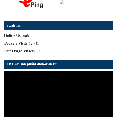
Statistics
Online Users:
5
Today's Visits:
12.741
Total Page Views:
857
TBT với sản phẩm điện-điện tử
Trình
chơi
Video