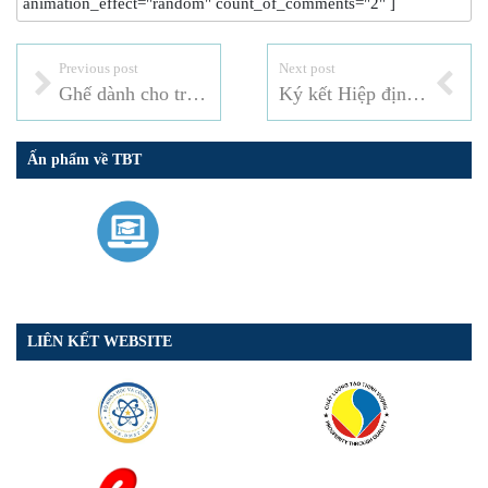
animation_effect="random" count_of_comments="2" ]
Previous post
Next post
Ghế dành cho trẻ em
Ký kết Hiệp định đối tác kinh tế toàn diện khu vực RCEP
Ấn phẩm về TBT
LIÊN KẾT WEBSITE