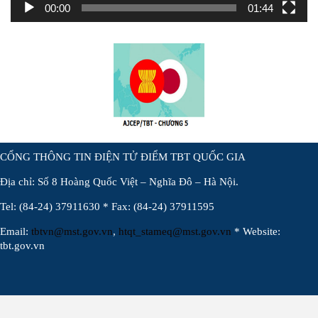
00:00
01:44
CỔNG THÔNG TIN ĐIỆN TỬ ĐIỂM TBT QUỐC GIA
Địa chỉ: Số 8 Hoàng Quốc Việt – Nghĩa Đô – Hà Nội.
Tel: (84-24) 37911630 * Fax: (84-24) 37911595
Email:
tbtvn@mst.gov.vn
,
htqt_stameq@mst.gov.vn
* Website:
tbt.gov.vn