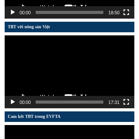
00:00
18:50
TBT với nông sản Việt
Trình
chơi
Video
00:00
17:31
Cam kết TBT trong EVFTA
Trình
chơi