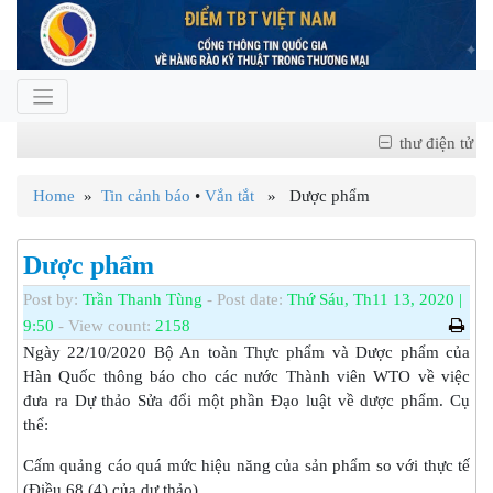
thư điện tử
Home
»
Tin cảnh báo
•
Vắn tắt
» Dược phẩm
Dược phẩm
Post by:
Trần Thanh Tùng
- Post date:
Thứ Sáu, Th11 13, 2020 |
9:50
- View count:
2158
Ngày 22/10/2020 Bộ An toàn Thực phẩm và Dược phẩm của
Hàn Quốc thông báo cho các nước Thành viên WTO về việc
đưa ra Dự thảo Sửa đổi một phần Đạo luật về dược phẩm. Cụ
thể:
Cấm quảng cáo quá mức hiệu năng của sản phẩm so với thực tế
(Điều 68 (4) của dự thảo)