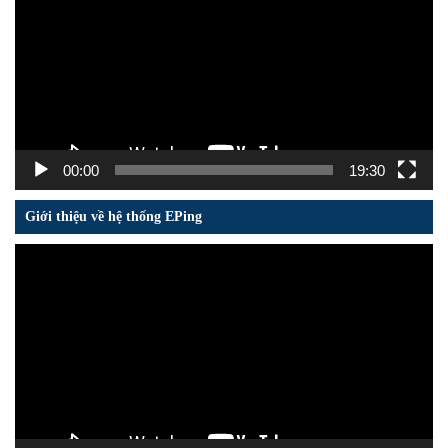
Video
00:00
19:30
Giới thiệu về hệ thống EPing
Trình
chơi
Video