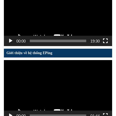
00:00
19:30
Giới thiệu về hệ thống EPing
Trình
chơi
Video
00:00
01:44