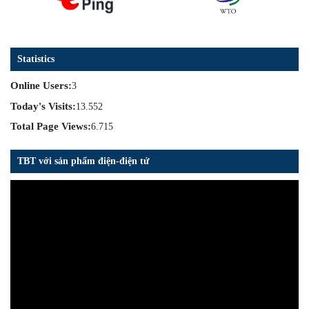
Statistics
Online Users:
3
Today's Visits:
13.552
Total Page Views:
6.715
TBT với sản phẩm điện-điện tử
Trình
chơi
Video