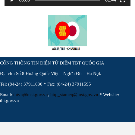
CỔNG THÔNG TIN ĐIỆN TỬ ĐIỂM TBT QUỐC GIA
Địa chỉ: Số 8 Hoàng Quốc Việt – Nghĩa Đô – Hà Nội.
Tel: (84-24) 37911630 * Fax: (84-24) 37911595
Email:
tbtvn@mst.gov.vn
,
htqt_stameq@mst.gov.vn
* Website:
tbt.gov.vn