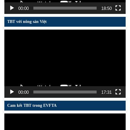
00:00
18:50
TBT với nông sản Việt
Trình
chơi
Video
00:00
17:31
Cam kết TBT trong EVFTA
Trình
chơi
Video