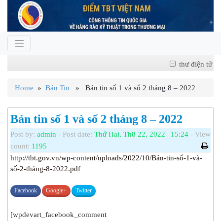
thư điện tử
Home
»
Bản Tin
» Bản tin số 1 và số 2 tháng 8 – 2022
Bản tin số 1 và số 2 tháng 8 – 2022
Post by:
admin
- Post date:
Thứ Hai, Th8 22, 2022 | 15:24
- View
count:
1195
http://tbt.gov.vn/wp-content/uploads/2022/10/Bản-tin-số-1-và-
số-2-tháng-8-2022.pdf
Facebook
Google+
Twitter
[wpdevart_facebook_comment