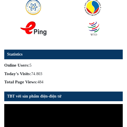
Statistics
Online Users:
5
Today's Visits:
74.803
Total Page Views:
484
TBT với sản phẩm điện-điện tử
Trình
chơi
Video