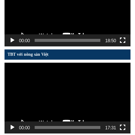
00:00
18:50
TBT với nông sản Việt
Trình
chơi
Video
00:00
17:31