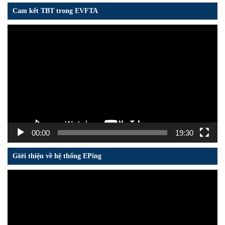
Cam kết TBT trong EVFTA
Trình
chơi
Video
00:00
19:30
Giới thiệu về hệ thống EPing
Trình
chơi
Video