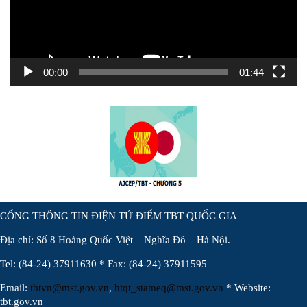
00:00
01:44
CỔNG THÔNG TIN ĐIỆN TỬ ĐIỂM TBT QUỐC GIA
Địa chỉ: Số 8 Hoàng Quốc Việt – Nghĩa Đô – Hà Nội.
Tel: (84-24) 37911630 * Fax: (84-24) 37911595
Email:
tbtvn@mst.gov.vn
,
htqt_stameq@mst.gov.vn
* Website:
tbt.gov.vn