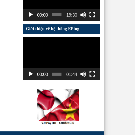
00:00
19:30
Giới thiệu về hệ thống EPing
Trình
chơi
Video
00:00
01:44