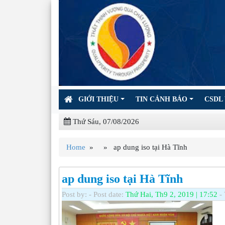
GIỚI THIỆU
TIN CẢNH BÁO
CSDL 
Thứ Sáu, 07/08/2026
Home
» » ap dung iso tại Hà Tĩnh
ap dung iso tại Hà Tĩnh
Post by:
- Post date:
Thứ Hai, Th9 2, 2019 | 17:52
- 