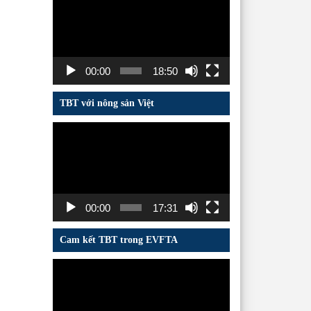
chơi
Video
00:00
18:50
TBT với nông sản Việt
Trình
chơi
Video
00:00
17:31
Cam kết TBT trong EVFTA
Trình
chơi
Video