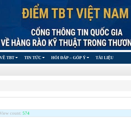
VỀ TBT
TIN TỨC
HỎI ĐÁP – GÓP Ý
TÀI LIỆU
View count:
574