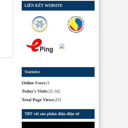
LIÊN KẾT WEBSITE
Statistics
Online Users:
3
Today's Visits:
25.142
Total Page Views:
253
TBT với sản phẩm điện-điện tử
Trình