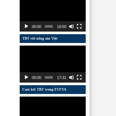
chơi
Video
00:00
18:50
TBT với nông sản Việt
Trình
chơi
Video
00:00
17:31
Cam kết TBT trong EVFTA
Trình
chơi
Video