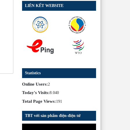
LIÊN KẾT WEBSITE
Statistics
Online Users:
2
Today's Visits:
8.040
Total Page Views:
191
TBT với sản phẩm điện-điện tử
Trình