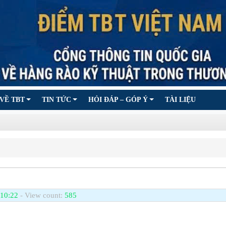
VỀ TBT
TIN TỨC
HỎI ĐÁP – GÓP Ý
TÀI LIỆU
 10:22
- View count:
585