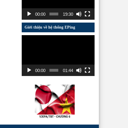
00:00
19:30
Giới thiệu về hệ thống EPing
Trình
chơi
Video
00:00
01:44