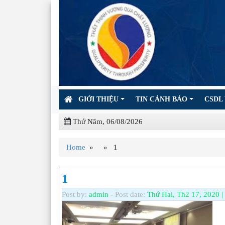
GIỚI THIỆU
TIN CẢNH BÁO
CSDL 
Thứ Năm, 06/08/2026
Home
» » 1
1
Post by:
admin
- Post date:
Thứ Hai, Th2 17, 2020 |