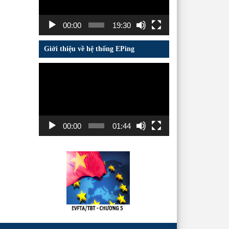
00:00
19:30
Giới thiệu về hệ thống EPing
Trình
chơi
Video
00:00
01:44