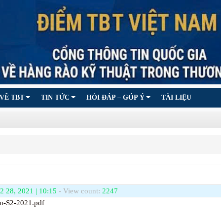
VỀ TBT
TIN TỨC
HỎI ĐÁP – GÓP Ý
TÀI LIỆU
2 28, 2021 | 10:15
- View count:
2247
in-S2-2021.pdf