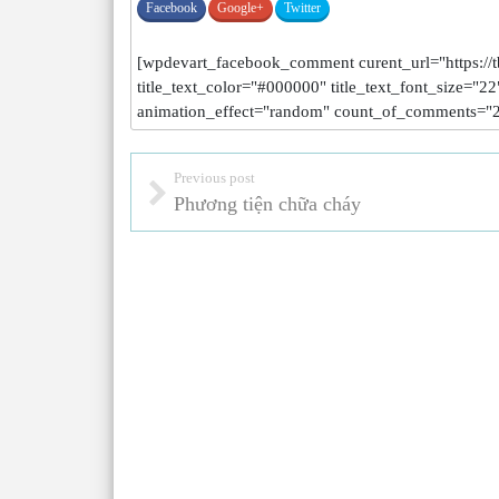
Facebook
Google+
Twitter
[wpdevart_facebook_comment curent_url="https://tbt
title_text_color="#000000" title_text_font_size="
animation_effect="random" count_of_comments="2
Previous post
Phương tiện chữa cháy