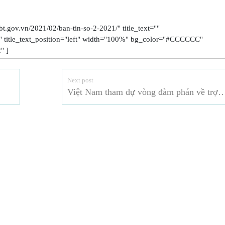
.gov.vn/2021/02/ban-tin-so-2-2021/" title_text=""
22" title_text_position="left" width="100%" bg_color="#CCCCCC"
" ]
Next post
Việt Nam tham dự vòng đàm phán về trợ cấp thủ