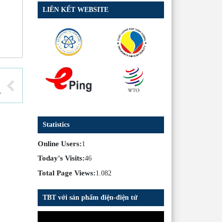
LIÊN KẾT WEBSITE
y sản của WTO
Statistics
Online Users:
1
Today's Visits:
46
Total Page Views:
1.082
TBT với sản phẩm điện-điện tử
Trình