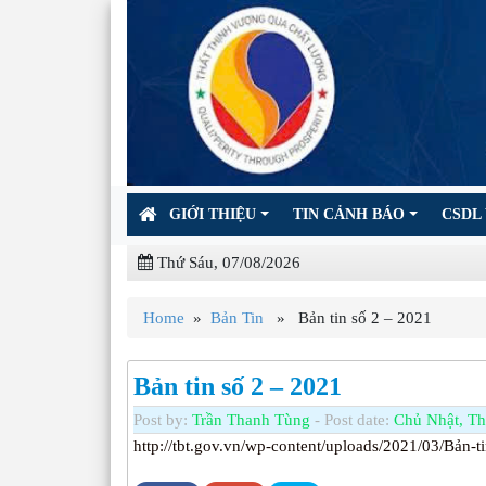
GIỚI THIỆU
TIN CẢNH BÁO
CSDL 
Thứ Sáu, 07/08/2026
Home
»
Bản Tin
» Bản tin số 2 – 2021
Bản tin số 2 – 2021
Post by:
Trần Thanh Tùng
- Post date:
Chủ Nhật, Th
http://tbt.gov.vn/wp-content/uploads/2021/03/Bản-t