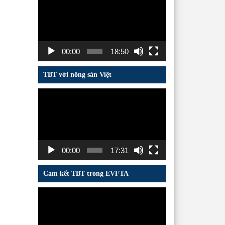
chơi
Video
00:00
18:50
TBT với nông sản Việt
Trình
chơi
Video
00:00
17:31
Cam kết TBT trong EVFTA
Trình
chơi
Video