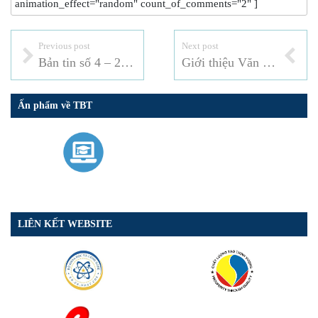
animation_effect="random" count_of_comments="2" ]
Previous post
Next post
Bản tin số 4 – 2021
Giới thiệu Văn phòng Thông báo và Hỏi đáp quốc gia về Tiêu chuẩn Đo lường Chất lượng qua mã QR Codes
Ấn phẩm về TBT
LIÊN KẾT WEBSITE