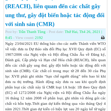
(REACH), liên quan đến các chất gây
ung thư, gây đột biến hoặc tác động đối
với sinh sản (CMR)
Post by:
Trần Thanh Tùng
- Post date:
Thứ Hai, Th4 26, 2021 |
8:45
- View count:
2192
Ngày 23/04/2021 EU thông báo cho các nước Thành viên WTO
về việc đưa ra Dự thảo sửa đổi Phụ lục XVII Quy định (EC) số
1907/2006 của Nghị viện và Hội đồng Châu Âu về Đăng ký,
Đánh giá, Cấp phép và Hạn chế Hóa chất (REACH), liên quan
đến các chất gây ung thư, gây đột biến hoặc tác động đối với
sinh sản (CMR). Các chất có trong mục từ 28 đến 30 của Phụ
lục XVII phải ghi nhãn “hạn chế người dùng” trên bao bì khi
đưa ra thị trường. Hành động này đưa ra sau khi quyết định
phân loại các chất này là CMR loại 1A hoặc 1B theo Quy định
(EC) số 1272/2008 của Nghị viện và Hội đồng Châu Âu ngày
16 tháng 12 năm 2008 về phân loại, ghi nhãn và đóng gói các
chất và hỗn hợp.Thời gian dự kiến thông qua vào tháng Quý 4
năm 2021.Thời gian dự kiến có hiệu lực sau 20 ngày kể từ ngày