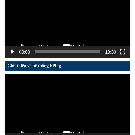
Video
00:00
19:30
Giới thiệu về hệ thống EPing
Trình
chơi
Video