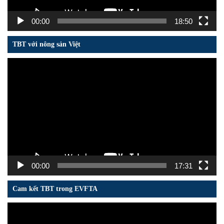
00:00
18:50
TBT với nông sản Việt
Trình
chơi
Video
00:00
17:31
Cam kết TBT trong EVFTA
Trình
chơi