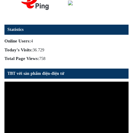
Statistics
Online Users:
4
Today's Visits:
36.729
Total Page Views:
758
TBT với sản phẩm điện-điện tử
Trình
chơi
Video