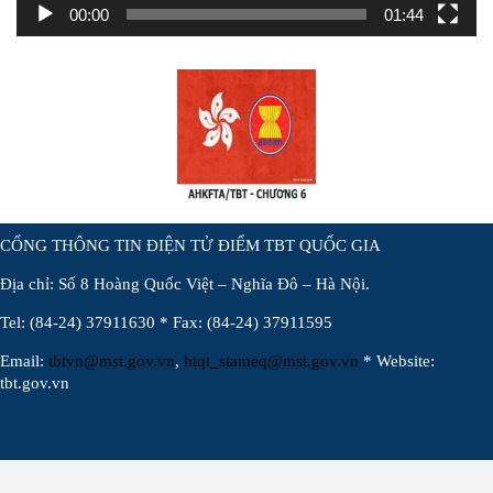
00:00
01:44
CỔNG THÔNG TIN ĐIỆN TỬ ĐIỂM TBT QUỐC GIA
Địa chỉ: Số 8 Hoàng Quốc Việt – Nghĩa Đô – Hà Nội.
Tel: (84-24) 37911630 * Fax: (84-24) 37911595
Email:
tbtvn@mst.gov.vn
,
htqt_stameq@mst.gov.vn
* Website:
tbt.gov.vn