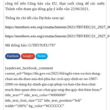
công bố trên Công báo của EU. Hạn cuối cùng để các nước
Thành viên tham gia đóng góp ý kiến vào 22/06/2021.
Thông tin chi tiết của Dự thảo xem tại:
https://members.wto.org/crnattachments/2021/TBT/EEC/21_2927_0
https://members.wto.org/crnattachments/2021/TBT/EEC/21_2927_0
Mã thông báo: G/TBT/N/EU/797
Facebook
Google+
Twitter
[wpdevart_facebook_comment
curent_url="https://tbt.gov.vn/2021/04/nghi-vien-va-hoi-dong-
chau-au-du-thao-sua-doi-phu-luc-xvii-quy-dinh-ec-so-1907-
2006-ve-dang-ky-danh-gia-cap-phep-va-han-che-hoa-chat-
reach-lien-quan-den-cac-chat-gay-ung-thu-gay-dot-bien-hoac/"
title_text="" title_text_color="#000000"
title_text_font_size="22" title_text_position="left"
width="100%" bg_color="#CCCCCC"