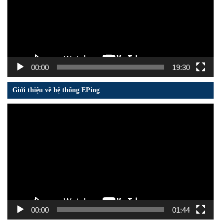
00:00
19:30
Giới thiệu về hệ thống EPing
Trình
chơi
Video
00:00
01:44