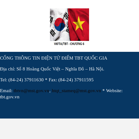
CỔNG THÔNG TIN ĐIỆN TỬ ĐIỂM TBT QUỐC GIA
Địa chỉ: Số 8 Hoàng Quốc Việt – Nghĩa Đô – Hà Nội.
Tel: (84-24) 37911630 * Fax: (84-24) 37911595
Email:
tbtvn@mst.gov.vn
,
htqt_stameq@mst.gov.vn
* Website:
tbt.gov.vn