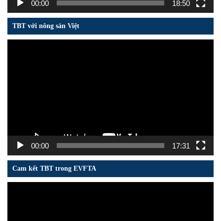
00:00
18:50
TBT với nông sản Việt
Trình
chơi
Video
00:00
17:31
Cam kết TBT trong EVFTA
Trình
chơi
Video