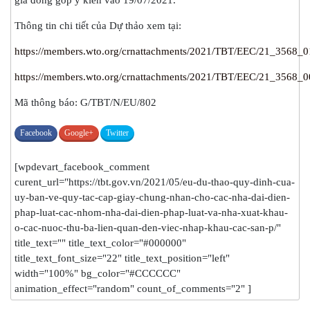
gia đóng góp ý kiến vào 19/07/2021.
Thông tin chi tiết của Dự thảo xem tại:
https://members.wto.org/crnattachments/2021/TBT/EEC/21_3568_0
https://members.wto.org/crnattachments/2021/TBT/EEC/21_3568_0
Mã thông báo: G/TBT/N/EU/802
Facebook
Google+
Twitter
[wpdevart_facebook_comment
curent_url="https://tbt.gov.vn/2021/05/eu-du-thao-quy-dinh-cua-
uy-ban-ve-quy-tac-cap-giay-chung-nhan-cho-cac-nha-dai-dien-
phap-luat-cac-nhom-nha-dai-dien-phap-luat-va-nha-xuat-khau-
o-cac-nuoc-thu-ba-lien-quan-den-viec-nhap-khau-cac-san-p/"
title_text="" title_text_color="#000000"
title_text_font_size="22" title_text_position="left"
width="100%" bg_color="#CCCCCC"
animation_effect="random" count_of_comments="2" ]