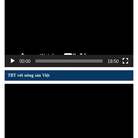
chơi
Video
00:00
18:50
TBT với nông sản Việt
Trình
chơi
Video