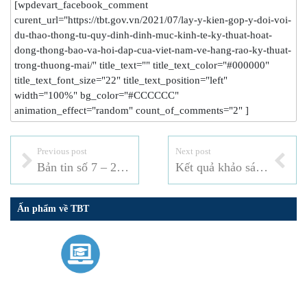
[wpdevart_facebook_comment
curent_url="https://tbt.gov.vn/2021/07/lay-y-kien-gop-y-doi-voi-
du-thao-thong-tu-quy-dinh-dinh-muc-kinh-te-ky-thuat-hoat-
dong-thong-bao-va-hoi-dap-cua-viet-nam-ve-hang-rao-ky-thuat-
trong-thuong-mai/" title_text="" title_text_color="#000000"
title_text_font_size="22" title_text_position="left"
width="100%" bg_color="#CCCCCC"
animation_effect="random" count_of_comments="2" ]
Previous post
Next post
Bản tin số 7 – 2021
Kết quả khảo sát năm 2021 của WTO về Hệ thống cảnh báo ePing
Ấn phẩm về TBT