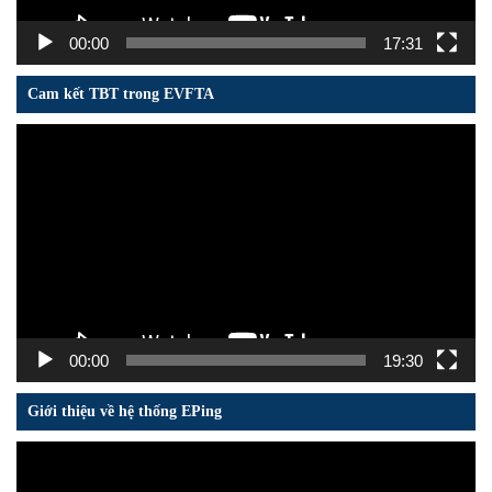
00:00
17:31
Cam kết TBT trong EVFTA
Trình
chơi
Video
00:00
19:30
Giới thiệu về hệ thống EPing
Trình
chơi