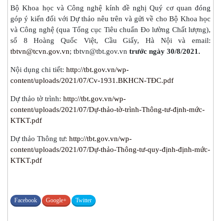
Bộ Khoa học và Công nghệ kính đề nghị Quý cơ quan đóng
góp ý kiến đối với Dự thảo nêu trên và gửi về cho Bộ Khoa học
và Công nghệ (qua Tổng cục Tiêu chuẩn Đo lường Chất lượng),
số 8 Hoàng Quốc Việt, Cầu Giấy, Hà Nội và email:
tbtvn@tcvn.gov.vn
; tbtvn@tbt.gov.vn
trước ngày 30/8/2021.
Nội dụng chi tiết:
http://tbt.gov.vn/wp-
content/uploads/2021/07/Cv-1931.BKHCN-TĐC.pdf
Dự thảo tờ trình:
http://tbt.gov.vn/wp-
content/uploads/2021/07/Dự-thảo-tờ-trình-Thông-tư-định-mức-
KTKT.pdf
Dự thảo Thông tư:
http://tbt.gov.vn/wp-
content/uploads/2021/07/Dự-thảo-Thông-tư-quy-định-định-mức-
KTKT.pdf
Facebook
Google+
Twitter