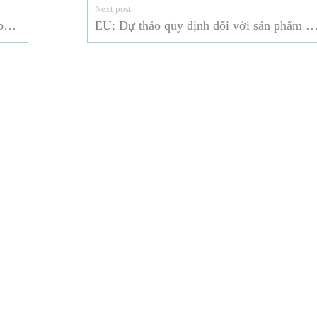
Next post
Nhật Bản chỉ định 3 chất là Shitei Yakubutsu
EU: Dự thảo quy định đối với sản phẩm h