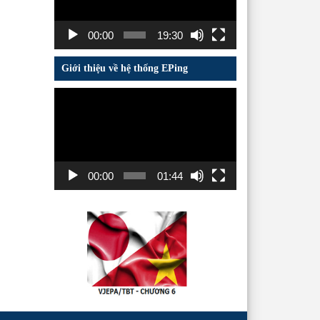
00:00
19:30
Giới thiệu về hệ thống EPing
Trình
chơi
Video
00:00
01:44