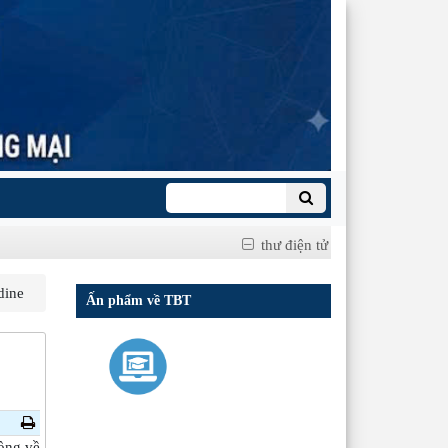
thư điện tử
dine
Ấn phẩm về TBT
ồng về