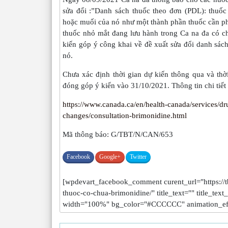
sửa đổi :”Danh sách thuốc theo đơn (PDL): thuốc
hoặc muối của nó như một thành phần thuốc cần phả
thuốc nhỏ mắt đang lưu hành trong Ca na đa có c
kiến góp ý công khai về đề xuất sửa đổi danh sách
nó.
Chưa xác định thời gian dự kiến thông qua và thờ
đóng góp ý kiến vào 31/10/2021. Thông tin chi tiết
https://www.canada.ca/en/health-canada/services/dru
changes/consultation-brimonidine.html
Mã thông báo: G/TBT/N/CAN/653
Facebook
Google+
Twitter
[wpdevart_facebook_comment curent_url="https://t
thuoc-co-chua-brimonidine/" title_text="" title_text
width="100%" bg_color="#CCCCCC" animation_ef