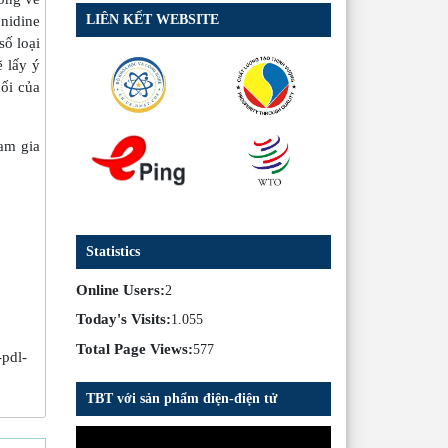
LIÊN KẾT WEBSITE
nidine
số loại
 lấy ý
uối của
am gia
Statistics
Online Users:
2
Today's Visits:
1.055
Total Page Views:
577
-pdl-
TBT với sản phẩm điện-điện tử
Trình