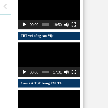
chơi
Video
ữu cơ
00:00
18:50
TBT với nông sản Việt
Trình
chơi
Video
00:00
17:31
Cam kết TBT trong EVFTA
Trình
chơi
Video