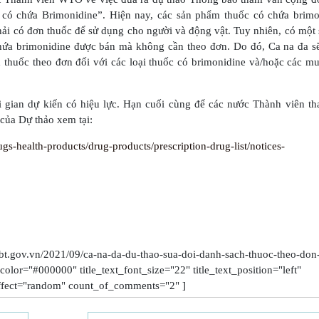
 có chứa Brimonidine”. Hiện nay, các sản phẩm thuốc có chứa brimo
i có đơn thuốc để sử dụng cho người và động vật. Tuy nhiên, có một 
hứa brimonidine được bán mà không cần theo đơn. Do đó, Ca na đa sẽ
 thuốc theo đơn đối với các loại thuốc có brimonidine và/hoặc các m
i gian dự kiến có hiệu lực. Hạn cuối cùng để các nước Thành viên th
 của Dự thảo xem tại:
gs-health-products/drug-products/prescription-drug-list/notices-
bt.gov.vn/2021/09/ca-na-da-du-thao-sua-doi-danh-sach-thuoc-theo-don
_color="#000000" title_text_font_size="22" title_text_position="left"
fect="random" count_of_comments="2" ]