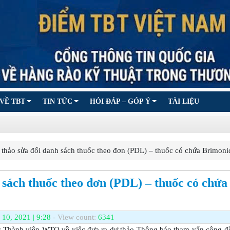
VỀ TBT
TIN TỨC
HỎI ĐÁP – GÓP Ý
TÀI LIỆU
hảo sửa đổi danh sách thuốc theo đơn (PDL) – thuốc có chứa Brimoni
 sách thuốc theo đơn (PDL) – thuốc có chứa
 10, 2021 | 9:28
- View count:
6341
c Thành viên WTO về việc đưa ra dự thảo Thông báo tham vấn cộng đ