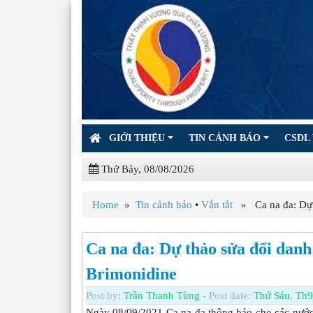
GIỚI THIỆU
TIN CẢNH BÁO
CSDL 
Thứ Bảy, 08/08/2026
Home
»
Tin cảnh báo
•
Vắn tắt
» Ca na đa: Dự t
Ca na đa: Dự thảo sửa đổi danh
Brimonidine
Post by:
Trần Thanh Tùng
- Post date:
Thứ Sáu, Th9
Ngày 08/09/2021 Ca na đa thông báo cho các nướ