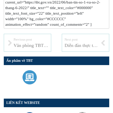
curent_url="https://tbt.gov.vn/2022/06/ban-tin-so-1-va-so-2-
thang-6-2022/" title_text="" title_text_color="#000000"
title_text_font_size="22" title_text_position="left"
width="100%" bg_color="#CCCCCC"
animation_effect="random" count_of_comments="2" ]
Previous post
Next post
Văn phòng TBT Việt Nam làm việc với Văn phòng TBT Bộ Giao thông vận tải
Diễn đàn thực thi cam kết về SPS trong Hiệp định EVFTA và RCEP; Làm việc với HTX Chè Hảo Đạt tại Thái Nguyên
Ấn phẩm về TBT
LIÊN KẾT WEBSITE