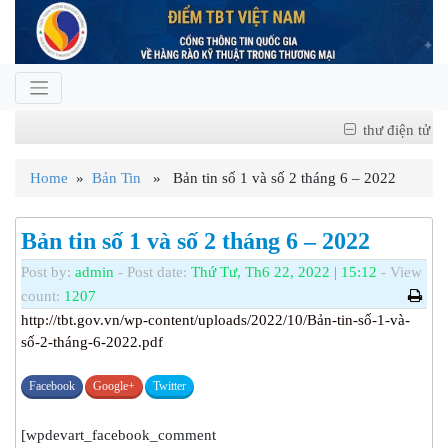
thư điện tử
Home
»
Bản Tin
» Bản tin số 1 và số 2 tháng 6 – 2022
Bản tin số 1 và số 2 tháng 6 – 2022
Post by:
admin
- Post date:
Thứ Tư, Th6 22, 2022 | 15:12
- View
count:
1207
http://tbt.gov.vn/wp-content/uploads/2022/10/Bản-tin-số-1-và-
số-2-tháng-6-2022.pdf
Facebook
Google+
Twitter
[wpdevart_facebook_comment