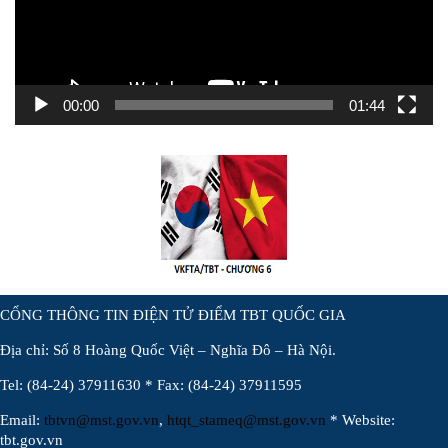
00:00
01:44
CỔNG THÔNG TIN ĐIỆN TỬ ĐIỂM TBT QUỐC GIA
Địa chỉ: Số 8 Hoàng Quốc Việt – Nghĩa Đô – Hà Nội.
Tel: (84-24) 37911630 * Fax: (84-24) 37911595
Email:
tbtvn@mst.gov.vn
,
htqt_stameq@mst.gov.vn
* Website:
tbt.gov.vn