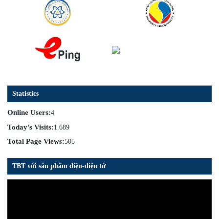
Statistics
Online Users:
4
Today's Visits:
1.689
Total Page Views:
505
TBT với sản phẩm điện-điện tử
Trình
chơi
Video