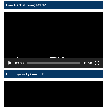
Cam kết TBT trong EVFTA
Trình
chơi
Video
00:00
19:30
Giới thiệu về hệ thống EPing
Trình
chơi
Video