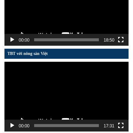
00:00
18:50
TBT với nông sản Việt
Trình
chơi
Video
00:00
17:31