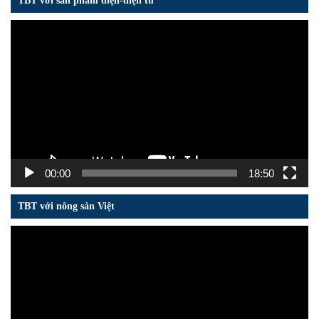
TBT với sản phẩm điện-điện tử
Trình
chơi
Video
00:00
18:50
TBT với nông sản Việt
Trình
chơi
Video