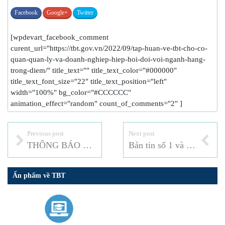
Facebook
Google+
Twitter
[wpdevart_facebook_comment
curent_url="https://tbt.gov.vn/2022/09/tap-huan-ve-tbt-cho-co-
quan-quan-ly-va-doanh-nghiep-hiep-hoi-doi-voi-nganh-hang-
trong-diem/" title_text="" title_text_color="#000000"
title_text_font_size="22" title_text_position="left"
width="100%" bg_color="#CCCCCC"
animation_effect="random" count_of_comments="2" ]
Previous post
Next post
THÔNG BÁO TUYỂN DỤNG VIÊN CHỨC NĂM 2022
Bản tin số 1 và số 2 tháng 9 – 2022
Ấn phẩm về TBT