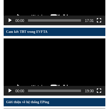
00:00
17:31
Cam kết TBT trong EVFTA
Trình
chơi
Video
00:00
19:30
Giới thiệu về hệ thống EPing