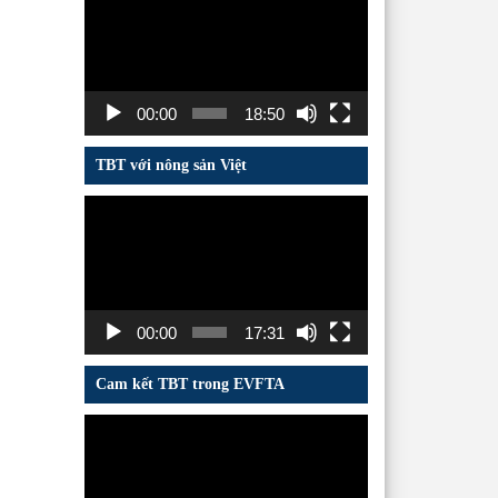
chơi
Video
00:00
18:50
TBT với nông sản Việt
Trình
chơi
Video
00:00
17:31
Cam kết TBT trong EVFTA
Trình
chơi
Video