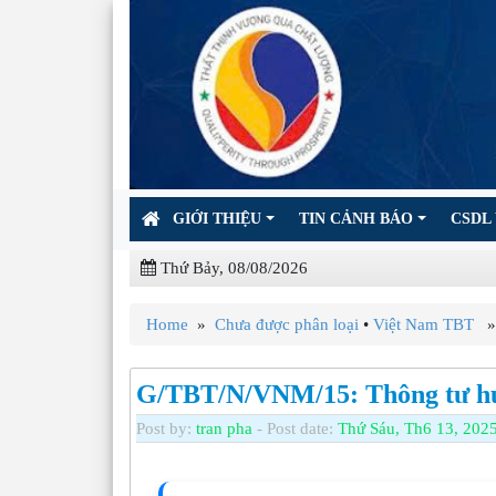
GIỚI THIỆU
TIN CẢNH BÁO
CSDL 
Thứ Bảy, 08/08/2026
Home
»
Chưa được phân loại
•
Việt Nam TBT
» 
G/TBT/N/VNM/15: Thông tư hư
Post by:
tran pha
- Post date:
Thứ Sáu, Th6 13, 2025