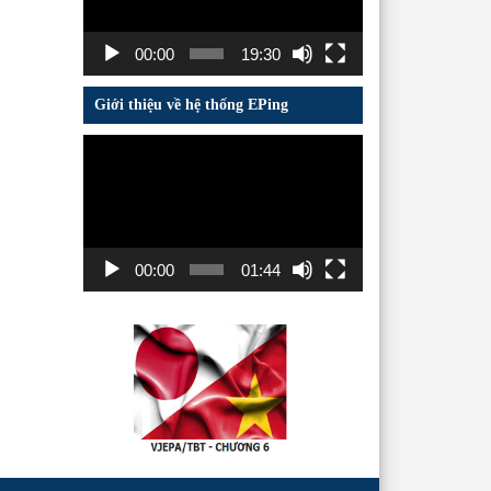
00:00
19:30
Giới thiệu về hệ thống EPing
Trình
chơi
Video
00:00
01:44