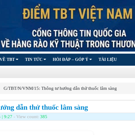
VỀ TBT
TIN TỨC
HỎI ĐÁP – GÓP Ý
TÀI LIỆU
G/TBT/N/VNM/15: Thông tư hướng dẫn thử thuốc lâm sàng
ớng dẫn thử thuốc lâm sàng
 | 9:27
- View count:
385