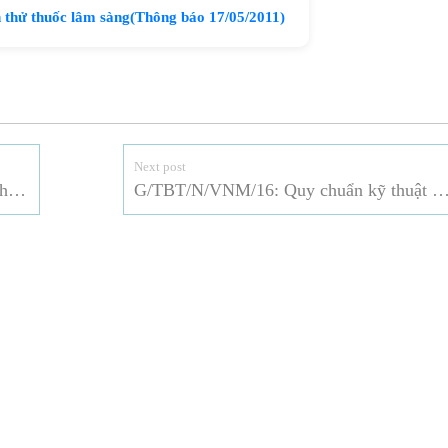
thử thuốc lâm sàng(Thông báo 17/05/2011)
Next post
G/TBT/N/VNM/14: Quyết định quy định về việc thu hồi sản phẩm thải bỏ
G/TBT/N/VNM/16: Quy chuẩn kỹ thuật quốc gia về thép làm cốt 