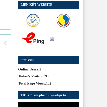
LIÊN KẾT WEBSITE
bê tông
Statistics
Online Users:
2
Today's Visits:
2.398
Total Page Views:
182
TBT với sản phẩm điện-điện tử
Trình