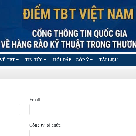
VỀ TBT
TIN TỨC
HỎI ĐÁP – GÓP Ý
TÀI LIỆU
Email
Công ty, tổ chức