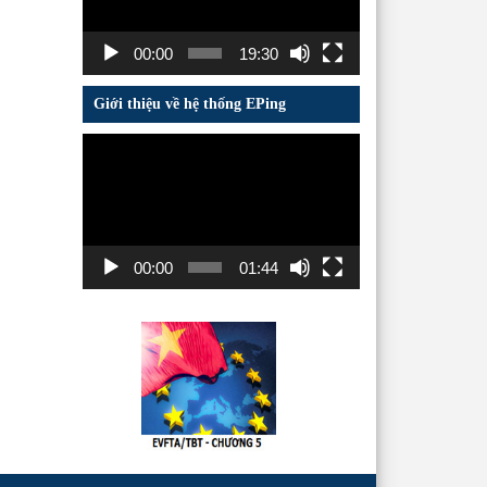
00:00
19:30
Giới thiệu về hệ thống EPing
Trình
chơi
Video
00:00
01:44