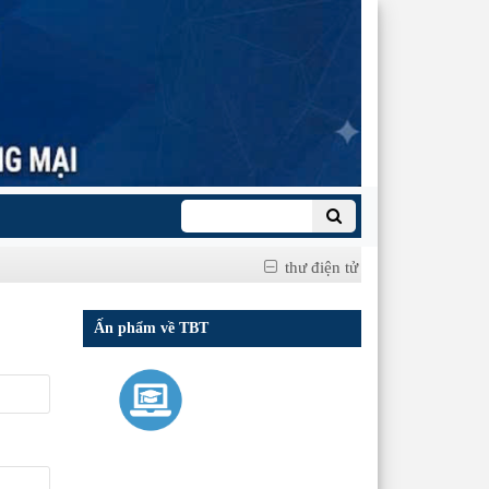
thư điện tử
Ấn phẩm về TBT