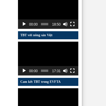
chơi
Video
00:00
18:50
TBT với nông sản Việt
Trình
chơi
Video
00:00
17:31
Cam kết TBT trong EVFTA
Trình
chơi
Video