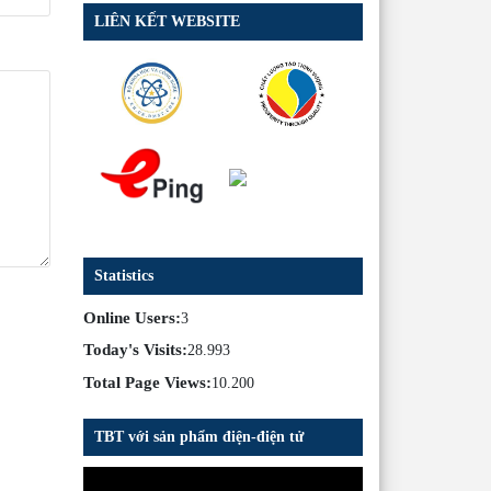
LIÊN KẾT WEBSITE
Statistics
Online Users:
3
Today's Visits:
28.993
Total Page Views:
10.200
TBT với sản phẩm điện-điện tử
Trình