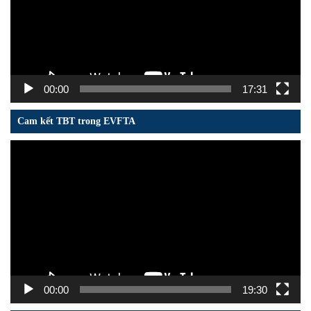
00:00
17:31
Cam kết TBT trong EVFTA
Trình
chơi
Video
00:00
19:30