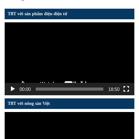
TBT với sản phẩm điện-điện tử
Trình
chơi
Video
00:00
18:50
TBT với nông sản Việt
Trình
chơi
Video