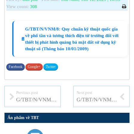
View count:
308
G/TBT/N/VNM/8: Quy chuẩn kỹ thuật quốc gia
về phổ tần và tương thích điện từ trường đối với
📄
thiết bị phát hình quảng bá mặt đất sử dụng kỹ
thuật số (Thông báo 10/01/2009)
Facebook
Google+
Twitter
Previous post
Next post
G/TBT/N/VNM/7: Quy chuẩn kỹ thuật quốc gia về phổ tần và tương thích điện từ trường đối với thiết bị phát thanh quảng bá sử dụng kỹ thuật điều tần (FM)
G/TBT/N/VNM/9: Quy chuẩn kỹ thuật quốc gia về tương thích điện từ đối với thiết bị điện và điện tử gia dụng và các mục đích tương tự
Ấn phẩm về TBT