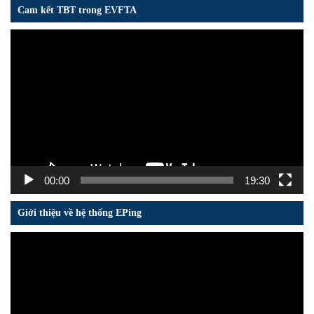
Cam kết TBT trong EVFTA
Trình
chơi
Video
00:00
19:30
Giới thiệu về hệ thống EPing
Trình
chơi
Video