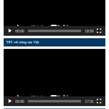
00:00
18:50
TBT với nông sản Việt
Trình
chơi
Video
00:00
17:31