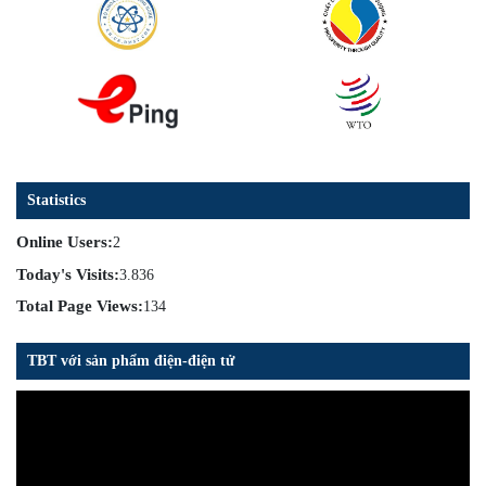
Statistics
Online Users:
2
Today's Visits:
3.836
Total Page Views:
134
TBT với sản phẩm điện-điện tử
Trình
chơi
Video