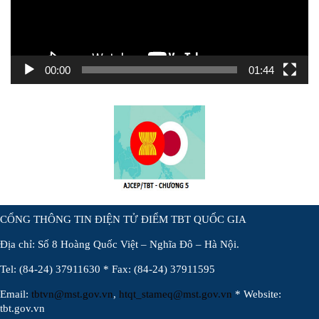
00:00
01:44
CỔNG THÔNG TIN ĐIỆN TỬ ĐIỂM TBT QUỐC GIA
Địa chỉ: Số 8 Hoàng Quốc Việt – Nghĩa Đô – Hà Nội.
Tel: (84-24) 37911630 * Fax: (84-24) 37911595
Email:
tbtvn@mst.gov.vn
,
htqt_stameq@mst.gov.vn
* Website:
tbt.gov.vn