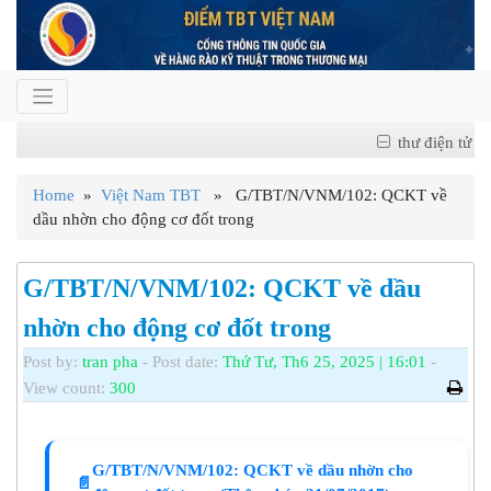
thư điện tử
Home
»
Việt Nam TBT
» G/TBT/N/VNM/102: QCKT về
dầu nhờn cho động cơ đốt trong
G/TBT/N/VNM/102: QCKT về dầu
nhờn cho động cơ đốt trong
Post by:
tran pha
- Post date:
Thứ Tư, Th6 25, 2025 | 16:01
-
View count:
300
G/TBT/N/VNM/102: QCKT về dầu nhờn cho
📄