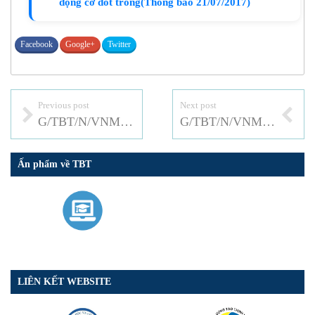
động cơ đốt trong(Thông báo 21/07/2017)
Facebook
Google+
Twitter
Previous post
Next post
G/TBT/N/VNM/101: Thông tư ban hành QCKTQG về an toàn lao động đối với thang máy gia đình
G/TBT/N/VNM/103: QCVN 16:2017/BXD về hàng hóa, sản phẩm vật liệu xây dựng (thay thế QCVN 16:2014/BXD
Ấn phẩm về TBT
LIÊN KẾT WEBSITE