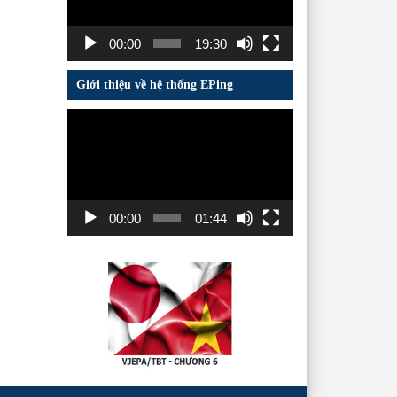
00:00
19:30
Giới thiệu về hệ thống EPing
Trình
chơi
Video
00:00
01:44