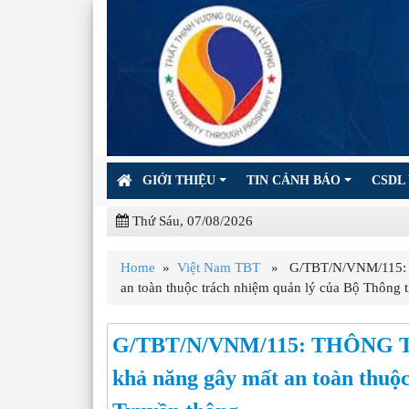
GIỚI THIỆU
TIN CẢNH BÁO
CSDL 
Thứ Sáu, 07/08/2026
Home
»
Việt Nam TBT
» G/TBT/N/VNM/115: TH
an toàn thuộc trách nhiệm quản lý của Bộ Thông t
G/TBT/N/VNM/115: THÔNG TƯ 
khả năng gây mất an toàn thuộc