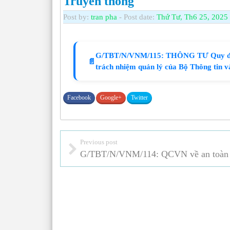
Truyền thông
Post by:
tran pha
- Post date:
Thứ Tư, Th6 25, 2025 
G/TBT/N/VNM/115: THÔNG TƯ Quy định
📄
trách nhiệm quản lý của Bộ Thông tin 
Facebook
Google+
Twitter
Previous post