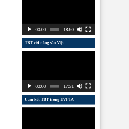
chơi
Video
00:00
18:50
TBT với nông sản Việt
Trình
chơi
Video
00:00
17:31
Cam kết TBT trong EVFTA
Trình
chơi
Video