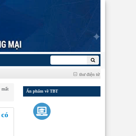
thư điện tử
 mất
Ấn phẩm về TBT
 có