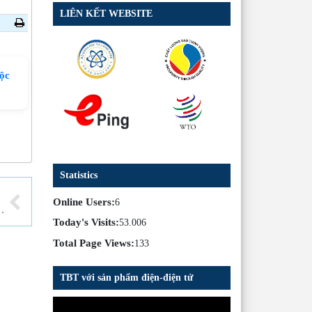
LIÊN KẾT WEBSITE
ộc
Statistics
Online Users:
6
h 116/2017/NĐ-CP
Today's Visits:
53.006
Total Page Views:
133
TBT với sản phẩm điện-điện tử
Trình