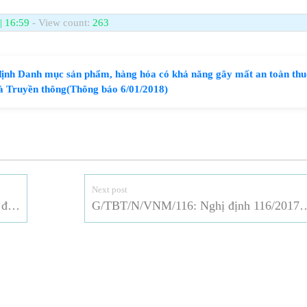
| 16:59
- View count:
263
 Danh mục sản phẩm, hàng hóa có khả năng gây mất an toàn thu
và Truyền thông(Thông báo 6/01/2018)
Next post
G/TBT/N/VNM/114: QCVN về an toàn đồ chơi trẻ em
G/TBT/N/VNM/116: Nghị địn