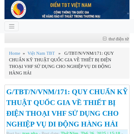
thư điện tử
Home
»
Việt Nam TBT
» G/TBT/N/VNM/171: QUY
CHUẨN KỸ THUẬT QUỐC GIA VỀ THIẾT BỊ ĐIỆN
THOẠI VHF SỬ DỤNG CHO NGHIỆP VỤ DI ĐỘNG
HÀNG HẢI
G/TBT/N/VNM/171: QUY CHUẨN KỸ
THUẬT QUỐC GIA VỀ THIẾT BỊ
ĐIỆN THOẠI VHF SỬ DỤNG CHO
NGHIỆP VỤ DI ĐỘNG HÀNG HẢI
Post by:
tran pha
- Post date:
Thứ Năm, Th6 26, 2025 | 15:18
-