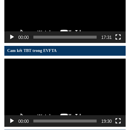
00:00
17:31
Cam kết TBT trong EVFTA
Trình
chơi
Video
00:00
19:30