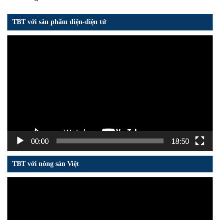
TBT với sản phẩm điện-điện tử
Trình
chơi
Video
00:00
18:50
TBT với nông sản Việt
Trình
chơi
Video