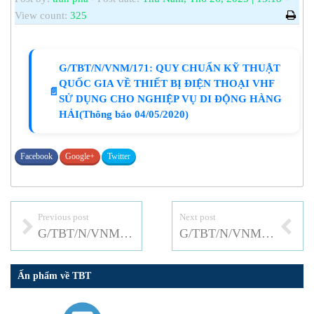
View count:
325
G/TBT/N/VNM/171: QUY CHUẨN KỸ THUẬT
QUỐC GIA VỀ THIẾT BỊ ĐIỆN THOẠI VHF
📄
SỬ DỤNG CHO NGHIỆP VỤ DI ĐỘNG HÀNG
HẢI(Thông báo 04/05/2020)
Facebook
Google+
Twitter
Previous post
Next post
G/TBT/N/VNM/170: QUY CHUẨN KỸ THUẬT QUỐC GIA VỀ THIẾT BỊ ĐIỆN THOẠI VHF SỬ DỤNG TRÊN PHƯƠNG TIỆN CỨU SINH
G/TBT/N/VNM/161a1: Ban hành Thông tư 11/2020/TT-BTTTT quy định Danh mục sản phẩm, hàng hóa có khả năng gây mất an toàn thuộc trách nhiệm quản lý của Bộ TTTT
Ấn phẩm về TBT