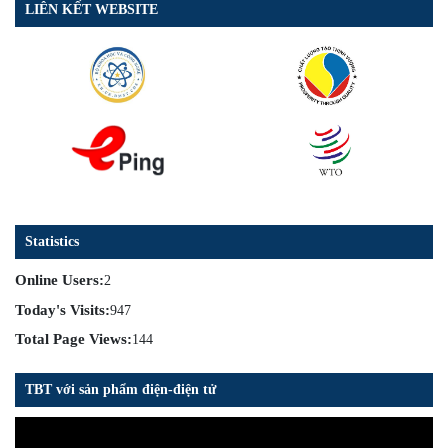
LIÊN KẾT WEBSITE
Statistics
Online Users:
2
Today's Visits:
947
Total Page Views:
144
TBT với sản phẩm điện-điện tử
Trình