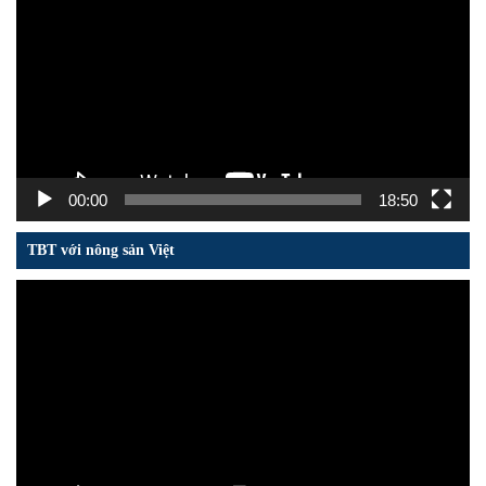
chơi
Video
00:00
18:50
TBT với nông sản Việt
Trình
chơi
Video