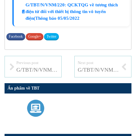
G/TBT/N/VNM/220: QCKTQG về tương thích
điện từ đối với thiết bị thông tin vô tuyến
📄
điện(Thông báo 05/05/2022
Facebook
Google+
Twitter
Previous post
Next post
G/TBT/N/VNM/219: Dự thảo Thông tư hướng dẫn ghi nhãn dinh dưỡng thực phẩm
G/TBT/N/VNM/221: QCKTQG về thiết bị đầu cuối NB IoT
Ấn phẩm về TBT