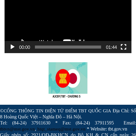
00:00
01:44
©
Địa Chỉ: Số
CỔNG THÔNG TIN ĐIỆN TỬ ĐIỂM TBT QUỐC GIA
8 Hoàng Quốc Việt – Nghĩa Đô – Hà Nội.
Tel: (84-24) 37911630 * Fax: (84-24) 37911595 Email:
,
* Website: tbt.gov.vn
tbtvn@mst.gov.vn
htqt_stameq@mst.gov.vn
Giấy phép số: 2921/QĐ-BKHCN do Bộ KH & CN cấp ngày 26