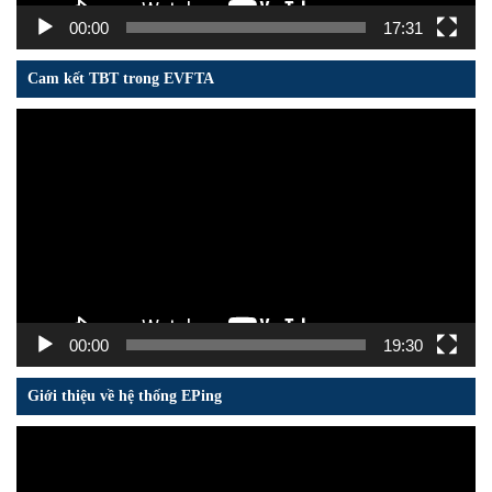
00:00
17:31
Cam kết TBT trong EVFTA
Trình
chơi
Video
00:00
19:30
Giới thiệu về hệ thống EPing
Trình
chơi
Video