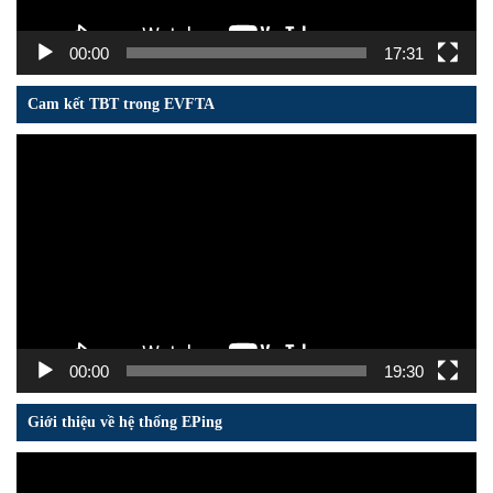
00:00
17:31
Cam kết TBT trong EVFTA
Trình
chơi
Video
00:00
19:30
Giới thiệu về hệ thống EPing
Trình
chơi