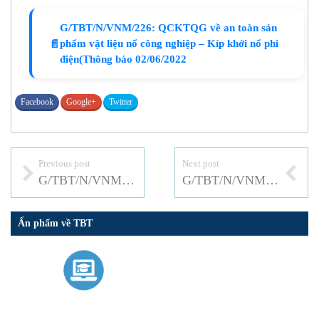
G/TBT/N/VNM/226: QCKTQG về an toàn sản
phẩm vật liệu nổ công nghiệp – Kíp khởi nổ phi
📄
điện(Thông báo 02/06/2022
Facebook
Google+
Twitter
Previous post
Next post
G/TBT/N/VNM/225: QCKTQG về an toàn sản phẩm vật liệu nổ công nghiệp – Dây nổ thường
G/TBT/N/VNM/227: QCKTQG về an toàn sản phẩm vật liệu nổ công nghiệp – Thuốc nổ ANFO chịu nước
Ấn phẩm về TBT