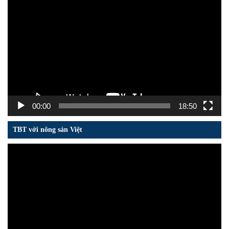
Trình
chơi
Video
00:00
18:50
TBT với nông sản Việt
Trình
chơi
Video