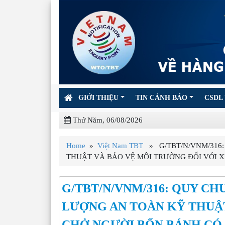
GIỚI THIỆU
TIN CẢNH BÁO
CSDL 
Thứ Năm, 06/08/2026
Home
»
Việt Nam TBT
» G/TBT/N/VNM/316:
THUẬT VÀ BẢO VỆ MÔI TRƯỜNG ĐỐI VỚI 
G/TBT/N/VNM/316: QUY C
LƯỢNG AN TOÀN KỸ THUẬT
CHỞ NGƯỜI BỐN BÁNH CÓ