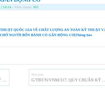
 | 14:14
- View count:
365
Ỹ THUẬT QUỐC GIA VỀ CHẤT LƯỢNG AN TOÀN KỸ THUẬT V
 CHỞ NGƯỜI BỐN BÁNH CÓ GẮN ĐỘNG CƠ(Thông báo
Next post
G/TBT/N/VNM/315: QUY CHUẨN KỸ THUẬT QUỐC GIA VỀ CHẤT LƯỢNG AN TOÀN KỸ THUẬT VÀ BẢO VỆ MÔI TRƯỜNG ĐỐI VỚI XE CHỞ HÀNG BỐN BÁNH CÓ GẮN ĐỘNG CƠ
G/TBT/N/VNM/317: QUY CHUẨN KỸ THUẬT QUỐC GIA VỀ AN TOÀN KỸ THUẬT VÀ BẢO VỆ MÔI TRƯỜNG ĐỐI VỚI XE Ô TÔ, R