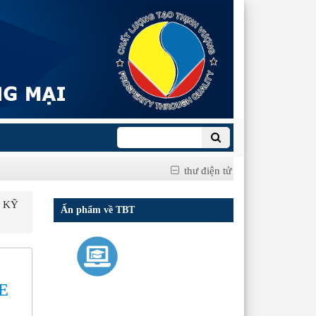
thư điện tử
 KỸ
Ấn phẩm về TBT
E