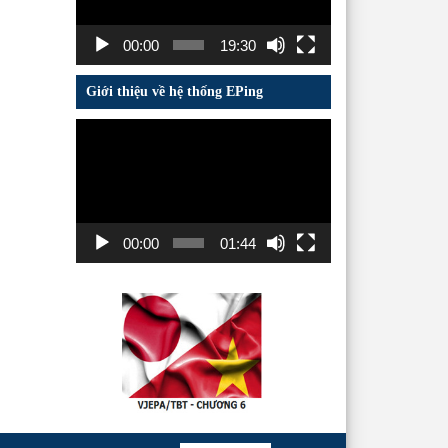
00:00
19:30
Giới thiệu về hệ thống EPing
Trình
chơi
Video
00:00
01:44