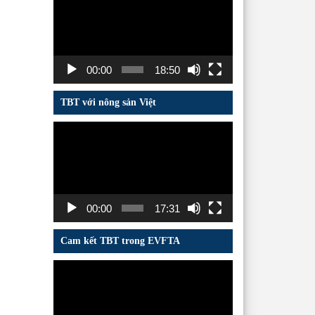
chơi
Video
00:00
18:50
TBT với nông sản Việt
Trình
chơi
Video
00:00
17:31
Cam kết TBT trong EVFTA
Trình
chơi
Video