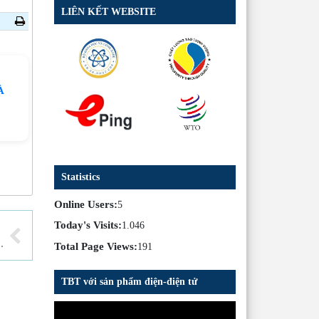
LIÊN KẾT WEBSITE
À
Statistics
Online Users:
5
Today's Visits:
1.046
Ơ MOÓC, SƠ MI RƠ MOÓC THAM GIA GIAO THÔNG ĐƯỜNG BỘ
Total Page Views:
191
TBT với sản phẩm điện-điện tử
Trình