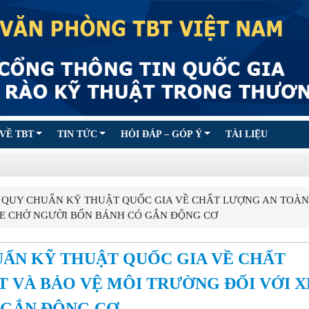
VỀ TBT
TIN TỨC
HỎI ĐÁP – GÓP Ý
TÀI LIỆU
 QUY CHUẨN KỸ THUẬT QUỐC GIA VỀ CHẤT LƯỢNG AN TOÀN
XE CHỞ NGƯỜI BỐN BÁNH CÓ GẮN ĐỘNG CƠ
HUẨN KỸ THUẬT QUỐC GIA VỀ CHẤT
 VÀ BẢO VỆ MÔI TRƯỜNG ĐỐI VỚI X
 GẮN ĐỘNG CƠ