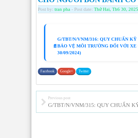
Post by:
tran pha
- Post date:
Thứ Hai, Th6 30, 2025
G/TBT/N/VNM/316: QUY CHUẨN K
BẢO VỆ MÔI TRƯỜNG ĐỐI VỚI XE
📄
30/09/2024)
Facebook
Google+
Twitter
Previous post