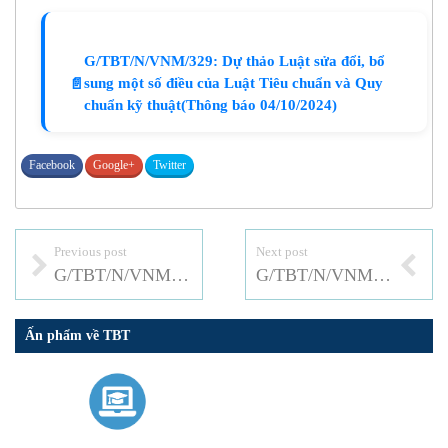
G/TBT/N/VNM/329: Dự thảo Luật sửa đổi, bổ
sung một số điều của Luật Tiêu chuẩn và Quy
📄
chuẩn kỹ thuật(Thông báo 04/10/2024)
Facebook
Google+
Twitter
Previous post
Next post
G/TBT/N/VNM/275/Rev.1: SỬA ĐỔI QUY CHUẨN KỸ THUẬT QUỐC GIA VỀ CHẤT LƯỢNG AN TOÀN KỸ THUẬT VÀ BẢO VỆ MÔI TRƯỜNG ĐỐI VỚI RƠ MOÓC VÀ SƠ MI RƠ MOÓC
G/TBT/N/VNM/330: Dự thảo QCKTQG về thuốc lá
Ấn phẩm về TBT