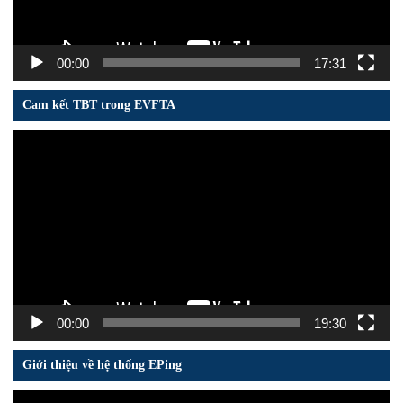
00:00
17:31
Cam kết TBT trong EVFTA
Trình
chơi
Video
00:00
19:30
Giới thiệu về hệ thống EPing
Trình