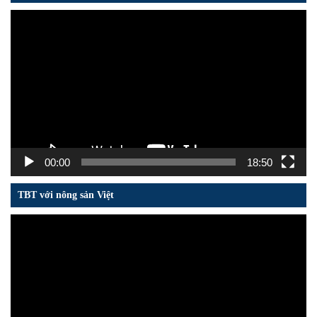
Trình
chơi
Video
00:00
18:50
TBT với nông sản Việt
Trình
chơi
Video