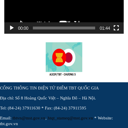
00:00
01:44
CỔNG THÔNG TIN ĐIỆN TỬ ĐIỂM TBT QUỐC GIA
Địa chỉ: Số 8 Hoàng Quốc Việt – Nghĩa Đô – Hà Nội.
Tel: (84-24) 37911630 * Fax: (84-24) 37911595
Email:
tbtvn@mst.gov.vn
,
htqt_stameq@mst.gov.vn
* Website:
tbt.gov.vn