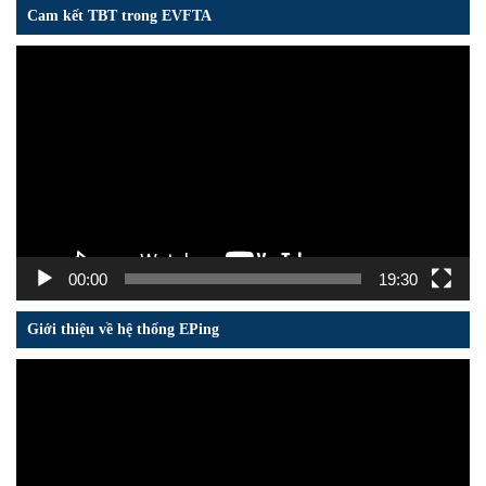
Cam kết TBT trong EVFTA
Trình
chơi
Video
00:00
19:30
Giới thiệu về hệ thống EPing
Trình
chơi
Video