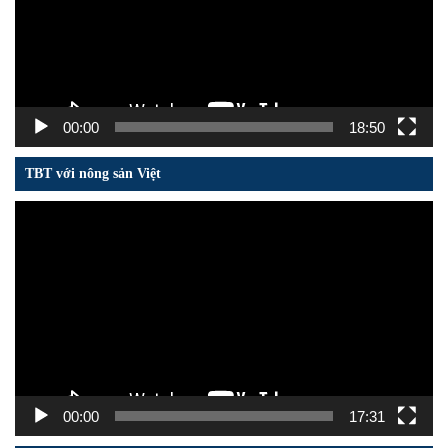
00:00
18:50
TBT với nông sản Việt
Trình
chơi
Video
00:00
17:31