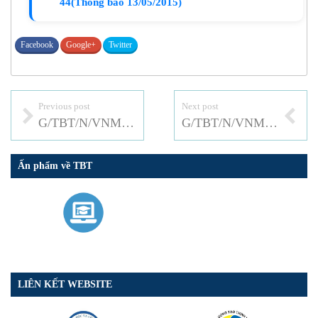
44(Thông báo 13/05/2015)
Facebook
Google+
Twitter
Previous post
Next post
G/TBT/N/VNM/62: QCKT QG về chất lượng an toàn kỹ thuật và bảo vệ môi trường đối với ô tô
G/TBT/N/VNM/63: Thông tư quy định việc thành lập và hoạt động của các tổ chức công nhận và quản lý hoạt động công nhận ở Việt Nam
Ấn phẩm về TBT
LIÊN KẾT WEBSITE