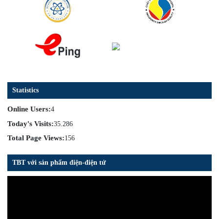
Statistics
Online Users:
4
Today's Visits:
35.286
Total Page Views:
156
TBT với sản phẩm điện-điện tử
Trình
chơi
Video