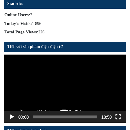
Statistics
Online Users:
2
Today's Visits:
1.896
Total Page Views:
226
TBT với sản phẩm điện-điện tử
Trình
chơi
Video
00:00
18:50