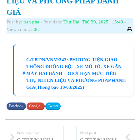
LIỆU VÀ PHƯƠNG PHÁP ĐÁNH
GIÁ
Post by:
tran pha
- Post date:
Thứ Hai, Th6 30, 2025 | 15:40
-
View count:
506
G/TBT/N/VNM/343: PHƯƠNG TIỆN GIAO
THÔNG ĐƯỜNG BỘ – XE MÔ TÔ, XE GẮN
MÁY HAI BÁNH – GIỚI HẠN MỨC TIÊU
📄
THỤ NHIÊN LIỆU VÀ PHƯƠNG PHÁP ĐÁNH
GIÁ(Thông báo 18/03/2025)
Facebook
Google+
Twitter
Previous post
Next post