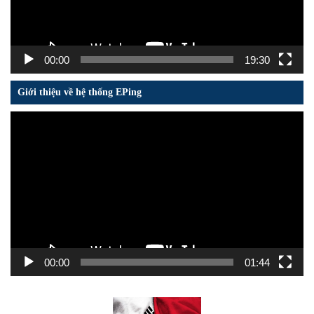
00:00
19:30
Giới thiệu về hệ thống EPing
Trình
chơi
Video
00:00
01:44