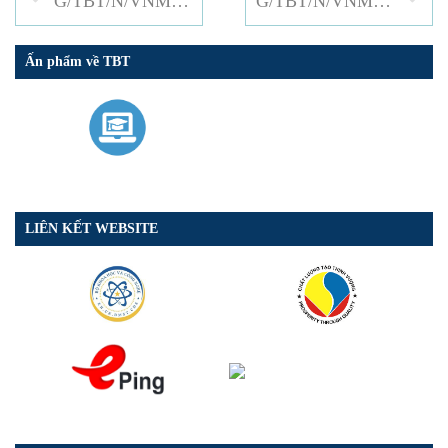
G/TBT/N/VNM/342: QUY CHUẨN KỸ THUẬT QUỐC GIA VỀ YÊU CẦU KỸ THUẬT VÀ KIỂM TRA THIẾT BỊ TÍN HIỆU ĐUÔI TÀU
G/TBT/N/VNM/344: PHƯƠNG TIỆN GIAO THÔNG ĐƯỜNG BỘ – Ô TÔ CON – GIỚI HẠN MỨC TIÊU THỤ NHIÊN LIỆU VÀ PHƯƠNG PHÁP ĐÁNH GIÁ
Ấn phẩm về TBT
LIÊN KẾT WEBSITE