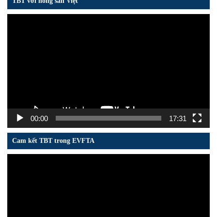
TBT với nông sản Việt
Trình
chơi
Video
00:00
17:31
Cam kết TBT trong EVFTA
Trình
chơi
Video