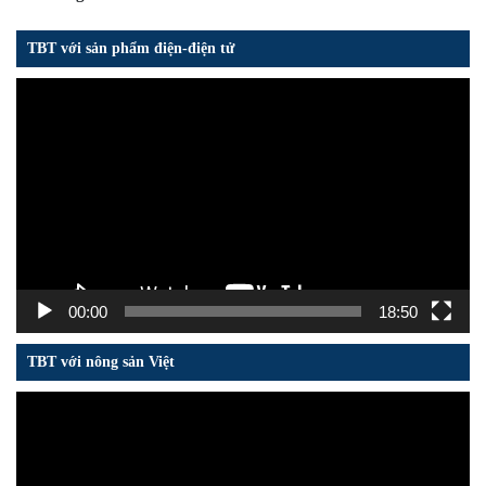
TBT với sản phẩm điện-điện tử
Trình
chơi
Video
00:00
18:50
TBT với nông sản Việt
Trình
chơi
Video