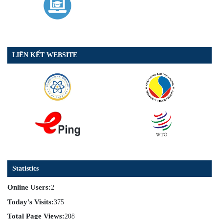
LIÊN KẾT WEBSITE
Statistics
Online Users:
2
Today's Visits:
375
Total Page Views:
208