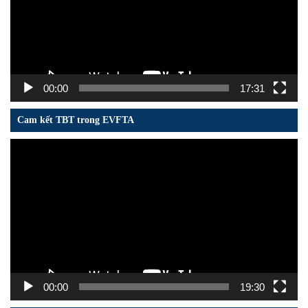
00:00
17:31
Cam kết TBT trong EVFTA
Trình
chơi
Video
00:00
19:30