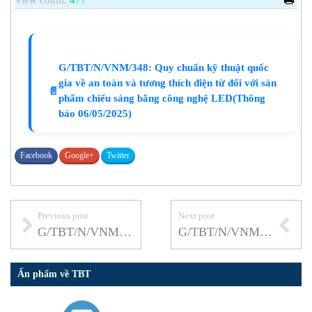
View count:
477
G/TBT/N/VNM/348: Quy chuẩn kỹ thuật quốc
gia về an toàn và tương thích điện từ đối với sản
📄
phẩm chiếu sáng bằng công nghệ LED(Thông
báo 06/05/2025)
Facebook
Google+
Twitter
Previous post
Next post
G/TBT/N/VNM/347: Quy chuẩn kỹ thuật quốc gia về khí tự nhiên thương phẩm
G/TBT/N/VNM/347a1: Quy chuẩn kỹ thuật quốc gia về khí tự nhiên thương phẩm
Ấn phẩm về TBT