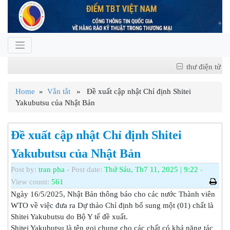
thư điện tử
Home
»
Vắn tắt
» Đề xuất cập nhật Chỉ định Shitei
Yakubutsu của Nhật Bản
Đề xuất cập nhật Chỉ định Shitei
Yakubutsu của Nhật Bản
Post by:
tran pha
- Post date:
Thứ Sáu, Th7 11, 2025 | 9:22
-
View count:
561
Ngày 16/5/2025, Nhật Bản thông báo cho các nước Thành viên
WTO về việc đưa ra Dự thảo Chỉ định bổ sung một (01) chất là
Shitei Yakubutsu do Bộ Y tế đề xuất.
Shitei Yakubutsu là tên gọi chung cho các chất có khả năng tác