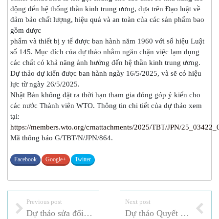
động đến hệ thống thần kinh trung ương, dựa trên Đạo luật về
đảm bảo chất lượng, hiệu quả và an toàn của các sản phẩm bao
gồm dược
phẩm và thiết bị y tế được ban hành năm 1960 với số hiệu Luật
số 145. Mục đích của dự thảo nhằm ngăn chặn việc lạm dụng
các chất có khả năng ảnh hưởng đến hệ thần kinh trung ương.
Dự thảo dự kiến được ban hành ngày 16/5/2025, và sẽ có hiệu
lực từ ngày 26/5/2025.
Nhật Bản không đặt ra thời hạn tham gia đóng góp ý kiến cho
các nước Thành viên WTO. Thông tin chi tiết của dự thảo xem
tại:
https://members.wto.org/crnattachments/2025/TBT/JPN/25_03422_
Mã thông báo G/TBT/N/JPN/864.
Facebook
Google+
Twitter
Previous post
Next post
Dự thảo sửa đổi Quy định về kiểm tra thực phẩm nhập khẩu và các sản phẩm liên quan của Đài Loan
Dự thảo Quyết định về việc sửa đổi Yêu cầu vệ sinh – dịch tễ và vệ sinh chung đối với sản phẩm phải giám sát vệ sinh – dịch tễ của Liên bang Nga