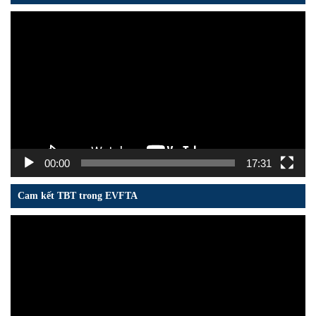
Trình
chơi
Video
00:00
17:31
Cam kết TBT trong EVFTA
Trình
chơi
Video