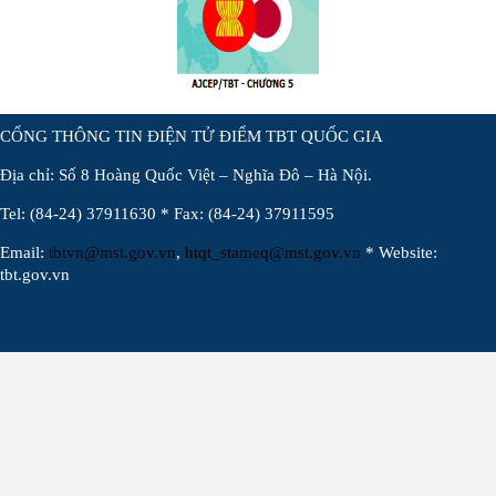
CỔNG THÔNG TIN ĐIỆN TỬ ĐIỂM TBT QUỐC GIA
Địa chỉ: Số 8 Hoàng Quốc Việt – Nghĩa Đô – Hà Nội.
Tel: (84-24) 37911630 * Fax: (84-24) 37911595
Email:
tbtvn@mst.gov.vn
,
htqt_stameq@mst.gov.vn
* Website:
tbt.gov.vn