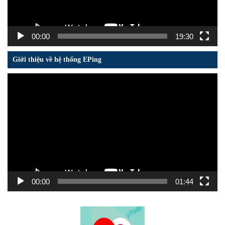
00:00
19:30
Giới thiệu về hệ thống EPing
Trình
chơi
Video
00:00
01:44