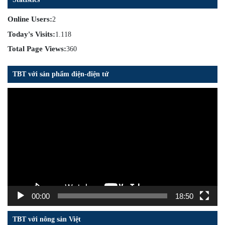
Online Users:
2
Today's Visits:
1.118
Total Page Views:
360
TBT với sản phẩm điện-điện tử
Trình
chơi
Video
00:00
18:50
TBT với nông sản Việt