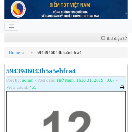
thư điện tử
Home
» » 5943946043b5a5ebfca4
5943946043b5a5ebfca4
Post by:
admin
- Post date:
Thứ Năm, Th10 31, 2019 | 8:07
-
View count:
455