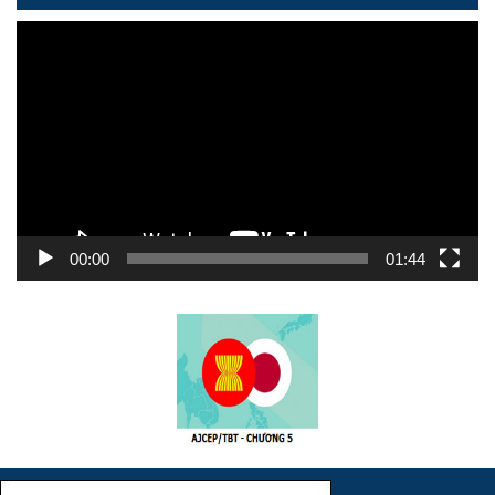
Trình
chơi
Video
00:00
01:44