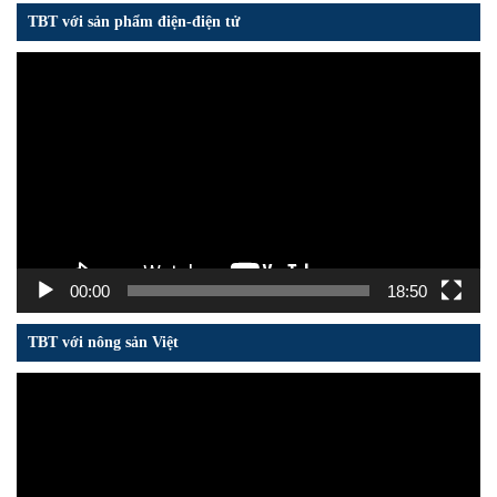
TBT với sản phẩm điện-điện tử
Trình
chơi
Video
00:00
18:50
TBT với nông sản Việt
Trình
chơi
Video