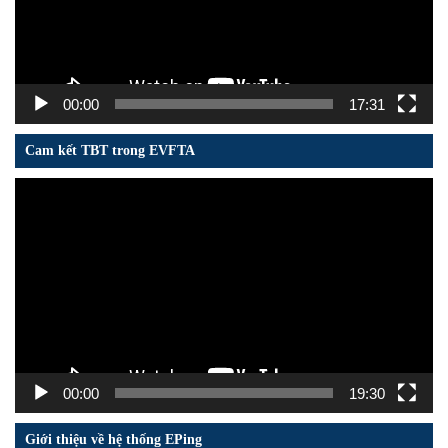
00:00
17:31
Cam kết TBT trong EVFTA
Trình
chơi
Video
00:00
19:30
Giới thiệu về hệ thống EPing