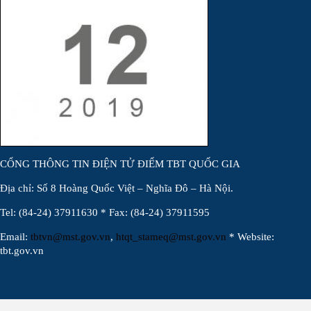
CỔNG THÔNG TIN ĐIỆN TỬ ĐIỂM TBT QUỐC GIA
Địa chỉ: Số 8 Hoàng Quốc Việt – Nghĩa Đô – Hà Nội.
Tel: (84-24) 37911630 * Fax: (84-24) 37911595
Email:
tbtvn@mst.gov.vn
,
htqt_stameq@mst.gov.vn
* Website:
tbt.gov.vn