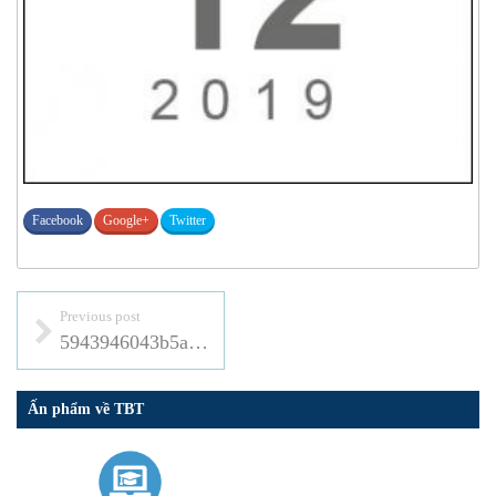
Facebook
Google+
Twitter
Previous post
5943946043b5a5ebfca4
Ấn phẩm về TBT