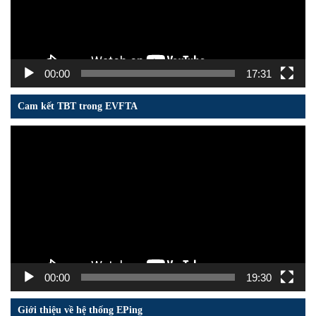
00:00
17:31
Cam kết TBT trong EVFTA
Trình
chơi
Video
00:00
19:30
Giới thiệu về hệ thống EPing