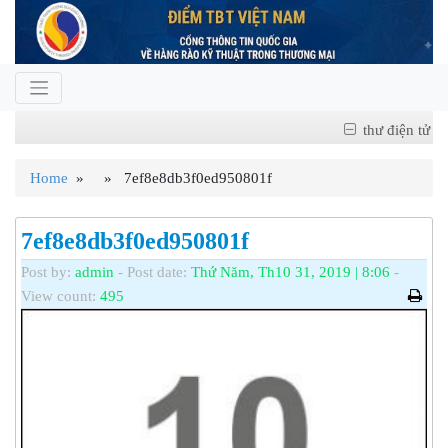
thư điện tử
Home
» » 7ef8e8db3f0ed950801f
7ef8e8db3f0ed950801f
Post by:
admin
- Post date:
Thứ Năm, Th10 31, 2019 | 8:06
-
View count:
495