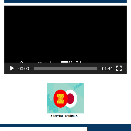
Trình
chơi
Video
00:00
01:44