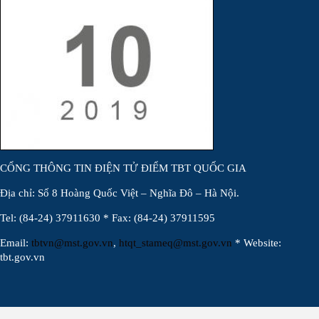
CỔNG THÔNG TIN ĐIỆN TỬ ĐIỂM TBT QUỐC GIA
Địa chỉ: Số 8 Hoàng Quốc Việt – Nghĩa Đô – Hà Nội.
Tel: (84-24) 37911630 * Fax: (84-24) 37911595
Email:
tbtvn@mst.gov.vn
,
htqt_stameq@mst.gov.vn
* Website:
tbt.gov.vn