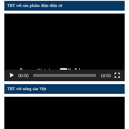
TBT với sản phẩm điện-điện tử
Trình
chơi
Video
00:00
18:50
TBT với nông sản Việt
Trình
chơi
Video