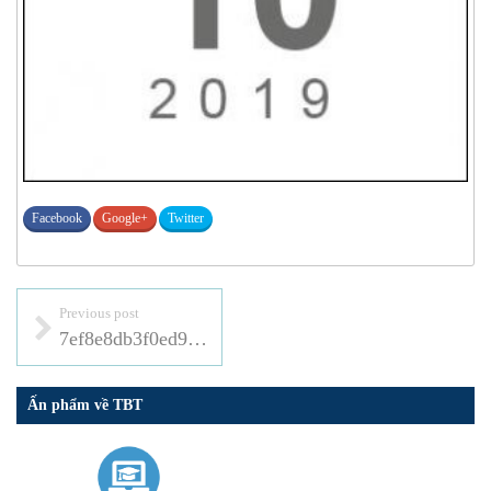
Facebook
Google+
Twitter
Previous post
7ef8e8db3f0ed950801f
Ấn phẩm về TBT