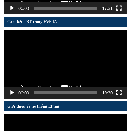
00:00
17:31
Cam kết TBT trong EVFTA
Trình
chơi
Video
00:00
19:30
Giới thiệu về hệ thống EPing
Trình
chơi
Video