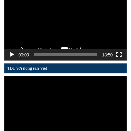
chơi
Video
00:00
18:50
TBT với nông sản Việt
Trình
chơi
Video