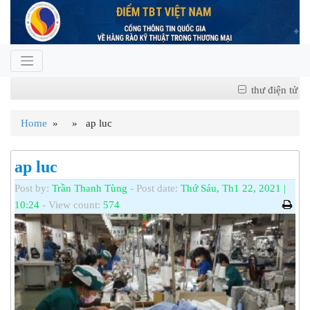
thư điện tử
Home
» » ap luc
ap luc
Post by:
Trần Thanh Tùng
- Post date:
Thứ Sáu, Th1 22, 2021 |
10:24
- View count:
574