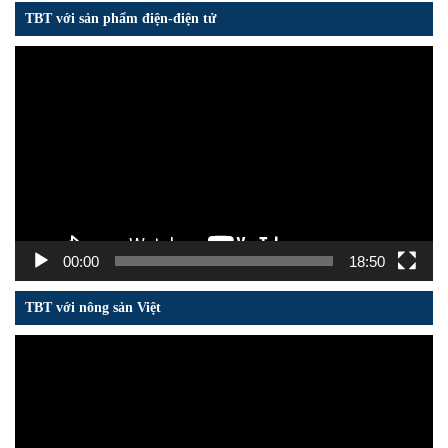
TBT với sản phẩm điện-điện tử
Trình
chơi
Video
00:00
18:50
TBT với nông sản Việt
Trình
chơi
Video