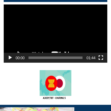
Trình
chơi
Video
00:00
01:44