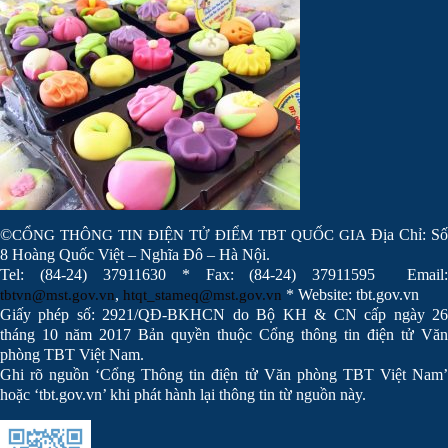
©
Địa Chỉ: Số
CỔNG THÔNG TIN ĐIỆN TỬ ĐIỂM TBT QUỐC GIA
8 Hoàng Quốc Việt – Nghĩa Đô – Hà Nội.
Tel: (84-24) 37911630 * Fax: (84-24) 37911595 Email:
,
* Website: tbt.gov.vn
tbtvn@mst.gov.vn
htqt_stameq@mst.gov.vn
Giấy phép số: 2921/QĐ-BKHCN do Bộ KH & CN cấp ngày 26
tháng 10 năm 2017 Bản quyền thuộc Cổng thông tin điện tử Văn
phòng TBT Việt Nam.
Ghi rõ nguồn ‘Cổng Thông tin điện tử Văn phòng TBT Việt Nam’
hoặc ‘tbt.gov.vn’ khi phát hành lại thông tin từ nguồn này.