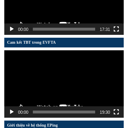
00:00
17:31
Cam kết TBT trong EVFTA
Trình
chơi
Video
00:00
19:30
Giới thiệu về hệ thống EPing