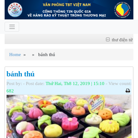
thư điện tử
Home
» » bánh thú
bánh thú
Post by:
- Post date:
Thứ Hai, Th8 12, 2019 | 15:10
- View count:
682