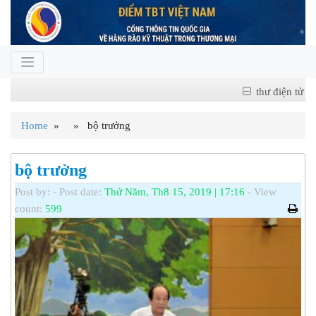
thư điện tử
Home
» » bộ trưởng
bộ trưởng
Post by:
- Post date:
Thứ Năm, Th8 15, 2019 | 17:16
- View
count:
599