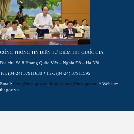
CỔNG THÔNG TIN ĐIỆN TỬ ĐIỂM TBT QUỐC GIA
Địa chỉ: Số 8 Hoàng Quốc Việt – Nghĩa Đô – Hà Nội.
Tel: (84-24) 37911630 * Fax: (84-24) 37911595
Email:
tbtvn@mst.gov.vn
,
htqt_stameq@mst.gov.vn
* Website:
tbt.gov.vn