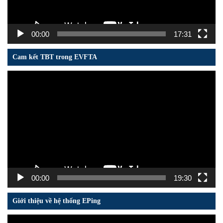
00:00
17:31
Cam kết TBT trong EVFTA
Trình
chơi
Video
00:00
19:30
Giới thiệu về hệ thống EPing
Trình