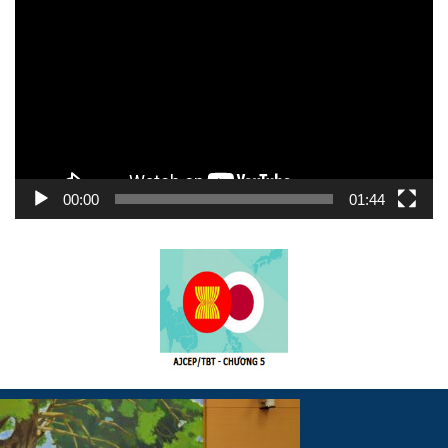
chơi
Video
00:00
01:44