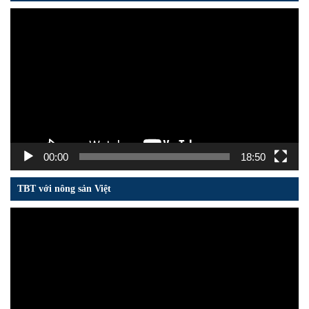
Trình
chơi
Video
00:00
18:50
TBT với nông sản Việt
Trình
chơi
Video