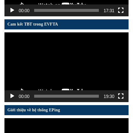
00:00
17:31
Cam kết TBT trong EVFTA
Trình
chơi
Video
00:00
19:30
Giới thiệu về hệ thống EPing
Trình
chơi