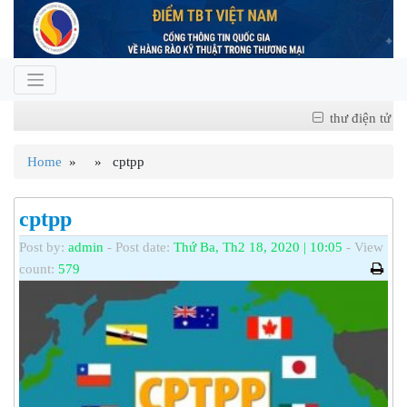
thư điện tử
Home
» » cptpp
cptpp
Post by:
admin
- Post date:
Thứ Ba, Th2 18, 2020 | 10:05
- View
count:
579