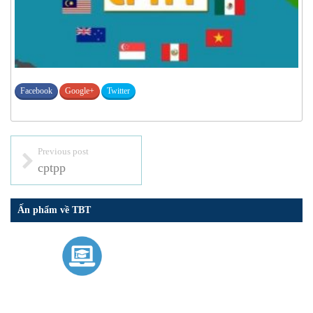
Facebook
Google+
Twitter
Previous post
cptpp
Ấn phẩm về TBT