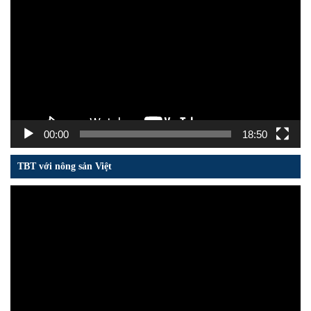
chơi
Video
00:00
18:50
TBT với nông sản Việt
Trình
chơi
Video