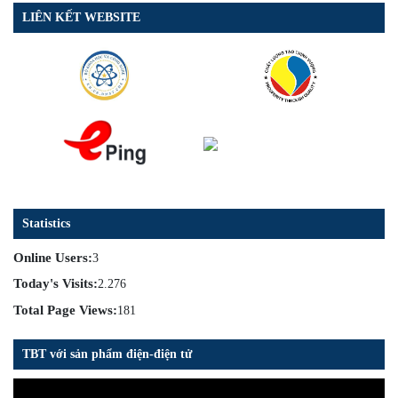
LIÊN KẾT WEBSITE
Statistics
Online Users:
3
Today's Visits:
2.276
Total Page Views:
181
TBT với sản phẩm điện-điện tử
Trình