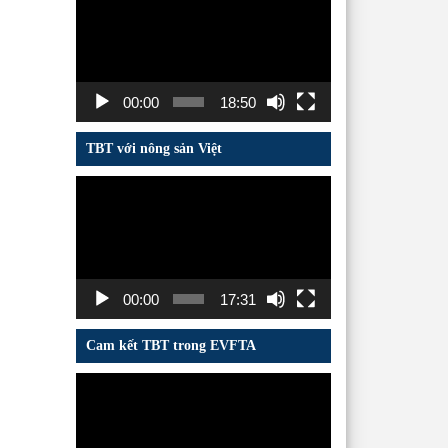
chơi
Video
00:00
18:50
TBT với nông sản Việt
Trình
chơi
Video
00:00
17:31
Cam kết TBT trong EVFTA
Trình
chơi
Video