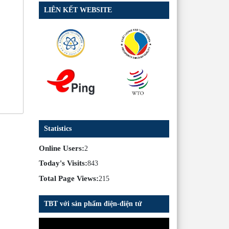
LIÊN KẾT WEBSITE
Statistics
Online Users:
2
Today's Visits:
843
Total Page Views:
215
TBT với sản phẩm điện-điện tử
Trình