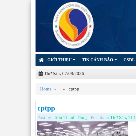
GIỚI THIỆU
TIN CẢNH BÁO
CSDL 
Thứ Sáu, 07/08/2026
Home
» » cptpp
cptpp
Post by:
Trần Thanh Tùng
- Post date:
Thứ Sáu, Th1