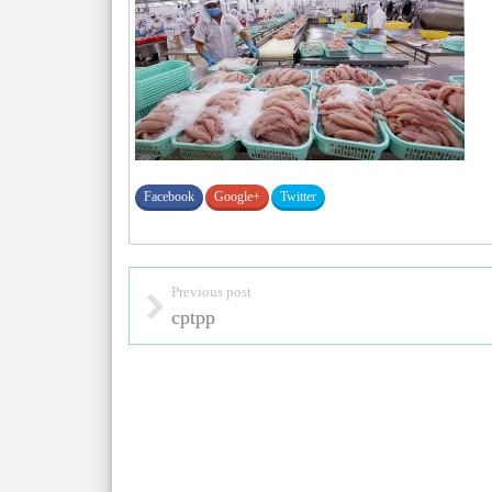
Facebook
Google+
Twitter
Previous post
cptpp