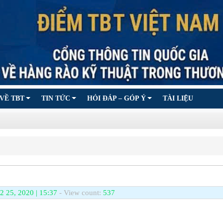
VỀ TBT
TIN TỨC
HỎI ĐÁP – GÓP Ý
TÀI LIỆU
2 25, 2020 | 15:37
- View count:
537