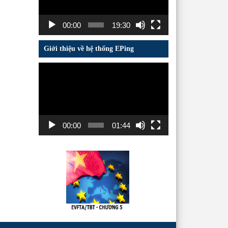
00:00
19:30
Giới thiệu về hệ thống EPing
Trình
chơi
Video
00:00
01:44