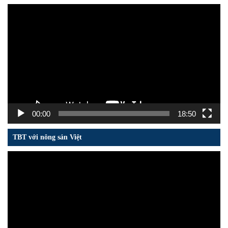
Trình
chơi
Video
00:00
18:50
TBT với nông sản Việt
Trình
chơi
Video