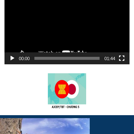
chơi
Video
00:00
01:44