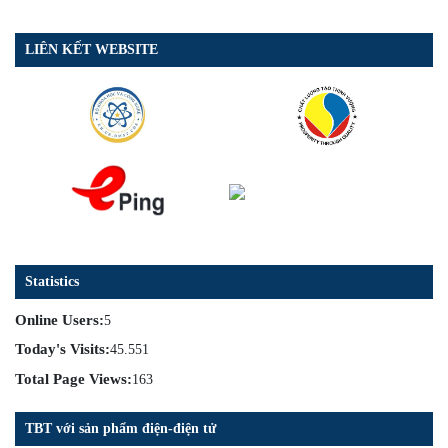
LIÊN KẾT WEBSITE
Statistics
Online Users:
5
Today's Visits:
45.551
Total Page Views:
163
TBT với sản phẩm điện-điện tử