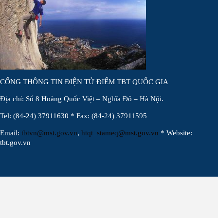
CỔNG THÔNG TIN ĐIỆN TỬ ĐIỂM TBT QUỐC GIA
Địa chỉ: Số 8 Hoàng Quốc Việt – Nghĩa Đô – Hà Nội.
Tel: (84-24) 37911630 * Fax: (84-24) 37911595
Email:
tbtvn@mst.gov.vn
,
htqt_stameq@mst.gov.vn
* Website:
tbt.gov.vn