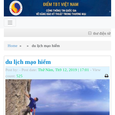
thư điện tử
Home
» » du lịch mạo hiểm
du lịch mạo hiểm
Post by:
- Post date:
Thứ Năm, Th9 12, 2019 | 17:01
- View
count:
525