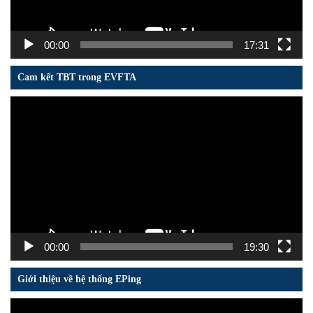
00:00
17:31
Cam kết TBT trong EVFTA
Trình
chơi
Video
00:00
19:30
Giới thiệu về hệ thống EPing
Trình