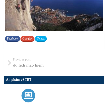
Facebook
Google+
Twitter
Previous post
du lịch mạo hiểm
Ấn phẩm về TBT