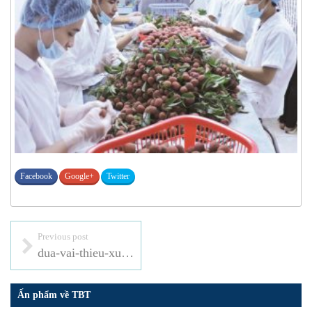
Facebook
Google+
Twitter
Previous post
dua-vai-thieu-xuat-my-nhat-va-hanh-trinh-doi-doi-cua-dan-luc-ngan
Ấn phẩm về TBT