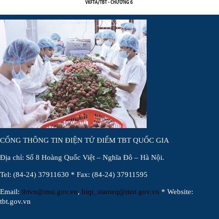
CỔNG THÔNG TIN ĐIỆN TỬ ĐIỂM TBT QUỐC GIA
Địa chỉ: Số 8 Hoàng Quốc Việt – Nghĩa Đô – Hà Nội.
Tel: (84-24) 37911630 * Fax: (84-24) 37911595
Email:
tbtvn@mst.gov.vn
,
htqt_stameq@mst.gov.vn
* Website:
tbt.gov.vn