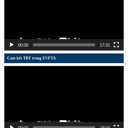
00:00
17:31
Cam kết TBT trong EVFTA
Trình
chơi
Video
00:00
19:30