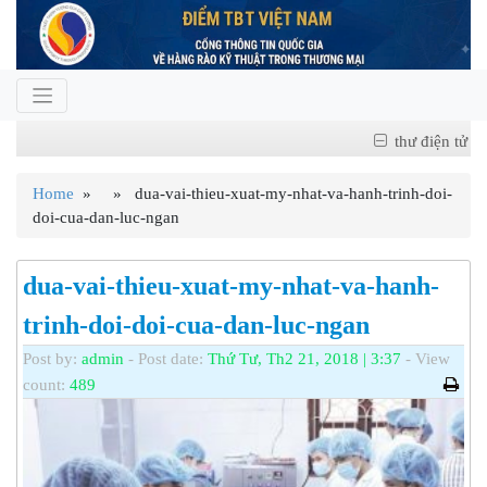
thư điện tử
Home
» » dua-vai-thieu-xuat-my-nhat-va-hanh-trinh-doi-
doi-cua-dan-luc-ngan
dua-vai-thieu-xuat-my-nhat-va-hanh-
trinh-doi-doi-cua-dan-luc-ngan
Post by:
admin
- Post date:
Thứ Tư, Th2 21, 2018 | 3:37
- View
count:
489