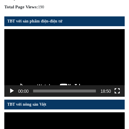
Total Page Views:
190
TBT với sản phẩm điện-điện tử
Trình
chơi
Video
00:00
18:50
TBT với nông sản Việt
Trình
chơi
Video