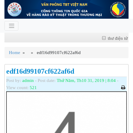
thư điện tử
Home
» » edf16d99107cf622af6d
edf16d99107cf622af6d
Post by:
admin
- Post date:
Thứ Năm, Th10 31, 2019 | 8:04
-
View count:
521