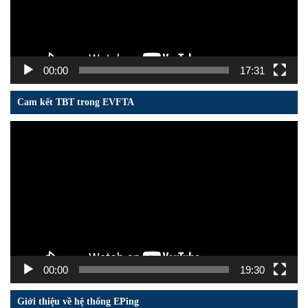
00:00
17:31
Cam kết TBT trong EVFTA
Trình
chơi
Video
00:00
19:30
Giới thiệu về hệ thống EPing