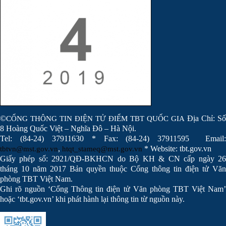
©
Địa Chỉ: Số
CỔNG THÔNG TIN ĐIỆN TỬ ĐIỂM TBT QUỐC GIA
8 Hoàng Quốc Việt – Nghĩa Đô – Hà Nội.
Tel: (84-24) 37911630 * Fax: (84-24) 37911595 Email:
,
* Website: tbt.gov.vn
tbtvn@mst.gov.vn
htqt_stameq@mst.gov.vn
Giấy phép số: 2921/QĐ-BKHCN do Bộ KH & CN cấp ngày 26
tháng 10 năm 2017 Bản quyền thuộc Cổng thông tin điện tử Văn
phòng TBT Việt Nam.
Ghi rõ nguồn ‘Cổng Thông tin điện tử Văn phòng TBT Việt Nam’
hoặc ‘tbt.gov.vn’ khi phát hành lại thông tin từ nguồn này.