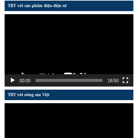
TBT với sản phẩm điện-điện tử
Trình
chơi
Video
00:00
18:50
TBT với nông sản Việt
Trình
chơi
Video