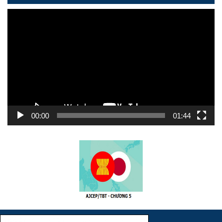
Trình
chơi
Video
00:00
01:44