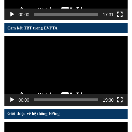
00:00
17:31
Cam kết TBT trong EVFTA
Trình
chơi
Video
00:00
19:30
Giới thiệu về hệ thống EPing
Trình
chơi