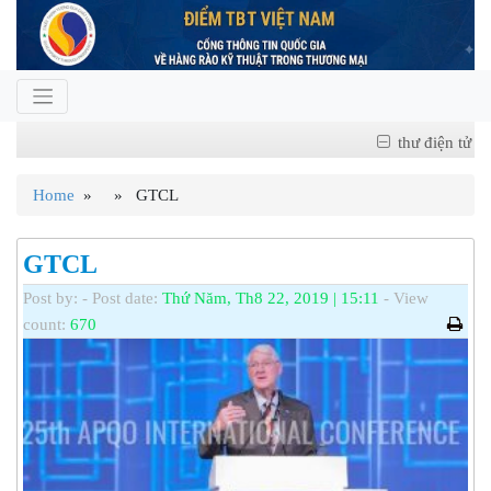
thư điện tử
Home
» » GTCL
GTCL
Post by:
- Post date:
Thứ Năm, Th8 22, 2019 | 15:11
- View
count:
670