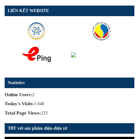
LIÊN KẾT WEBSITE
Statistics
Online Users:
2
Today's Visits:
1.648
Total Page Views:
223
TBT với sản phẩm điện-điện tử