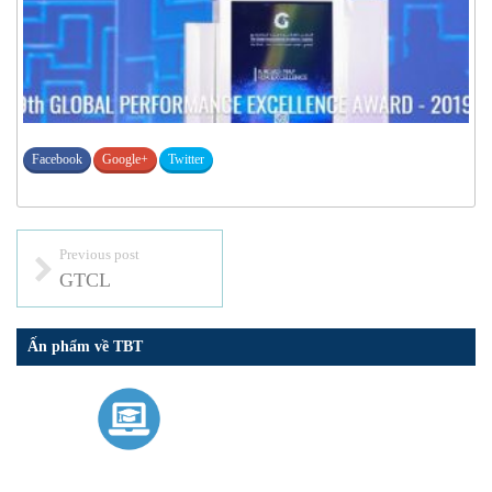
Facebook
Google+
Twitter
Previous post
GTCL
Ấn phẩm về TBT