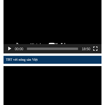
Trình
chơi
Video
00:00
18:50
TBT với nông sản Việt
Trình
chơi
Video