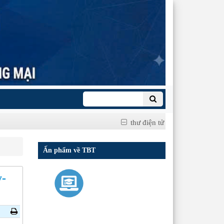
thư điện tử
Ấn phẩm về TBT
y-