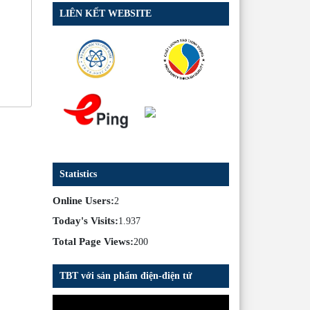
LIÊN KẾT WEBSITE
Statistics
Online Users:
2
Today's Visits:
1.937
Total Page Views:
200
TBT với sản phẩm điện-điện tử
Trình