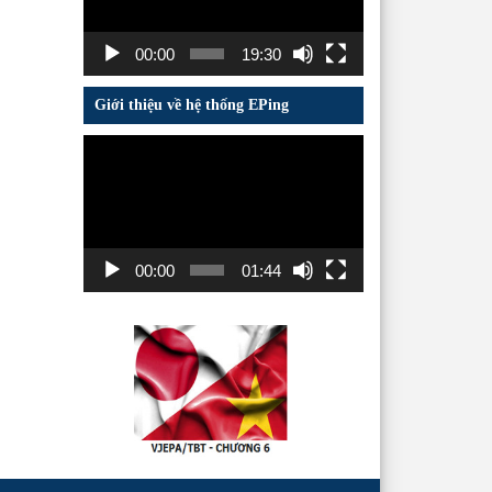
00:00
19:30
Giới thiệu về hệ thống EPing
Trình
chơi
Video
00:00
01:44