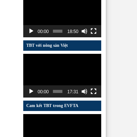
chơi
Video
00:00
18:50
TBT với nông sản Việt
Trình
chơi
Video
00:00
17:31
Cam kết TBT trong EVFTA
Trình
chơi
Video