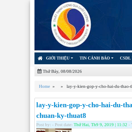
GIỚI THIỆU
TIN CẢNH BÁO
CSDL 
Thứ Bảy, 08/08/2026
Home
» » lay-y-kien-gop-y-cho-hai-du-thao-th
lay-y-kien-gop-y-cho-hai-du-th
chuan-ky-thuat8
Post by:
- Post date:
Thứ Hai, Th9 9, 2019 | 11:32
- 