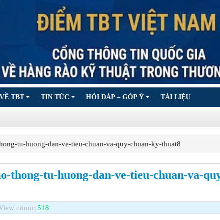
VỀ TBT
TIN TỨC
HỎI ĐÁP – GÓP Ý
TÀI LIỆU
ong-tu-huong-dan-ve-tieu-chuan-va-quy-chuan-ky-thuat8
ao-thong-tu-huong-dan-ve-tieu-chuan-va-qu
View count:
518