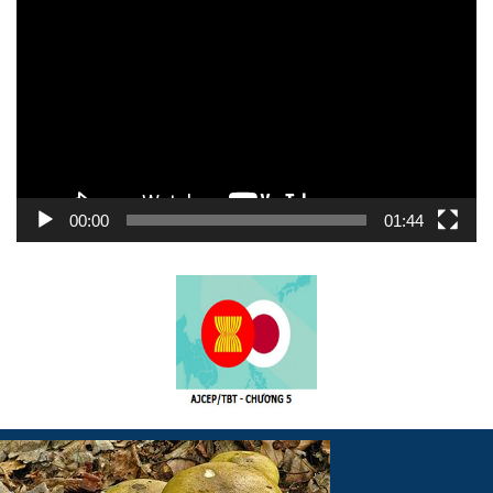
chơi
Video
00:00
01:44