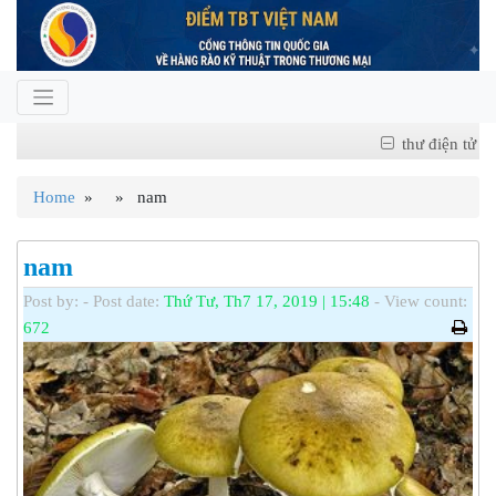
thư điện tử
Home
» » nam
nam
Post by:
- Post date:
Thứ Tư, Th7 17, 2019 | 15:48
- View count:
672