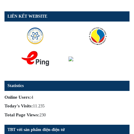
LIÊN KẾT WEBSITE
Statistics
Online Users:
4
Today's Visits:
11.235
Total Page Views:
230
TBT với sản phẩm điện-điện tử