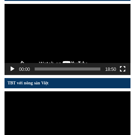
Trình
chơi
Video
00:00
18:50
TBT với nông sản Việt
Trình
chơi
Video