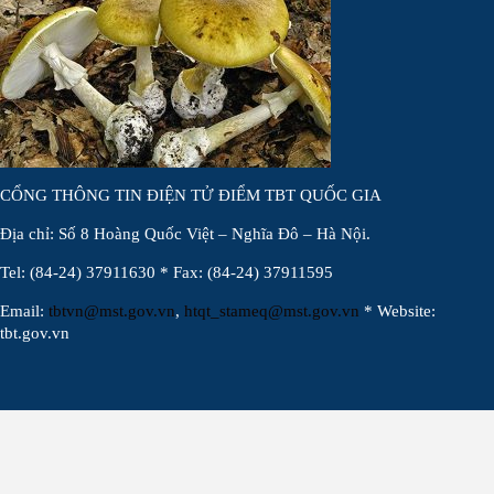
CỔNG THÔNG TIN ĐIỆN TỬ ĐIỂM TBT QUỐC GIA
Địa chỉ: Số 8 Hoàng Quốc Việt – Nghĩa Đô – Hà Nội.
Tel: (84-24) 37911630 * Fax: (84-24) 37911595
Email:
tbtvn@mst.gov.vn
,
htqt_stameq@mst.gov.vn
* Website:
tbt.gov.vn