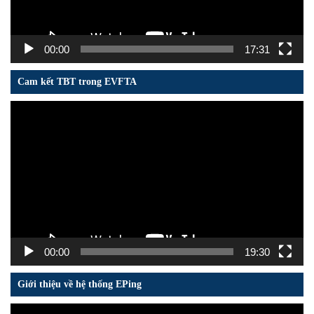
00:00
17:31
Cam kết TBT trong EVFTA
Trình
chơi
Video
00:00
19:30
Giới thiệu về hệ thống EPing
Trình