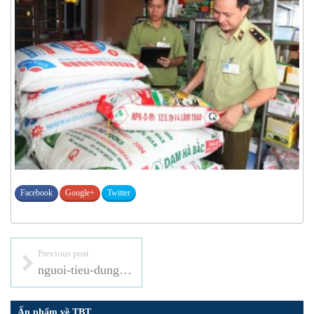
Facebook
Google+
Twitter
Previous post
nguoi-tieu-dung-doanh-nghiep-gap-kho-khi-nhan-dien-phan-bon-kem-chat-luong
Ấn phẩm về TBT