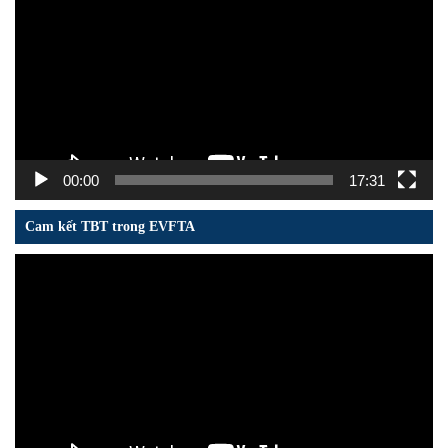
Video
00:00
17:31
Cam kết TBT trong EVFTA
Trình
chơi
Video