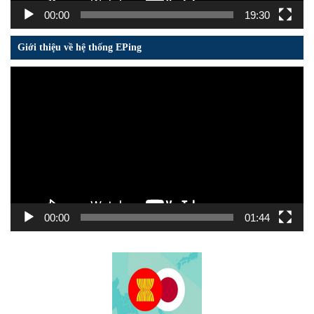
00:00
19:30
Giới thiệu về hệ thống EPing
Trình
chơi
Video
00:00
01:44