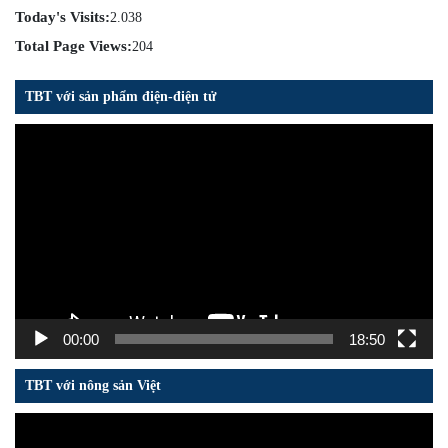
Today's Visits:
2.038
Total Page Views:
204
TBT với sản phẩm điện-điện tử
Trình
chơi
Video
00:00
18:50
TBT với nông sản Việt
Trình
chơi