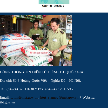
CỔNG THÔNG TIN ĐIỆN TỬ ĐIỂM TBT QUỐC GIA
Địa chỉ: Số 8 Hoàng Quốc Việt – Nghĩa Đô – Hà Nội.
Tel: (84-24) 37911630 * Fax: (84-24) 37911595
Email:
tbtvn@mst.gov.vn
,
htqt_stameq@mst.gov.vn
* Website:
tbt.gov.vn