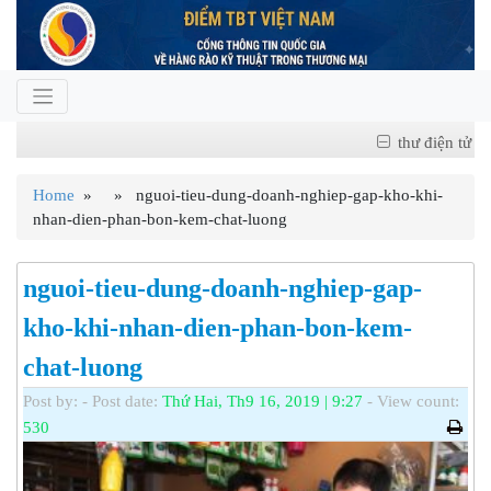
thư điện tử
Home
» » nguoi-tieu-dung-doanh-nghiep-gap-kho-khi-
nhan-dien-phan-bon-kem-chat-luong
nguoi-tieu-dung-doanh-nghiep-gap-
kho-khi-nhan-dien-phan-bon-kem-
chat-luong
Post by:
- Post date:
Thứ Hai, Th9 16, 2019 | 9:27
- View count:
530