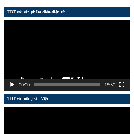
TBT với sản phẩm điện-điện tử
Trình
chơi
Video
00:00
18:50
TBT với nông sản Việt
Trình
chơi
Video