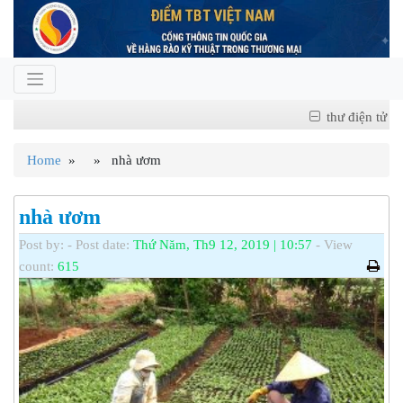
thư điện tử
Home
» » nhà ươm
nhà ươm
Post by:
- Post date:
Thứ Năm, Th9 12, 2019 | 10:57
- View
count:
615