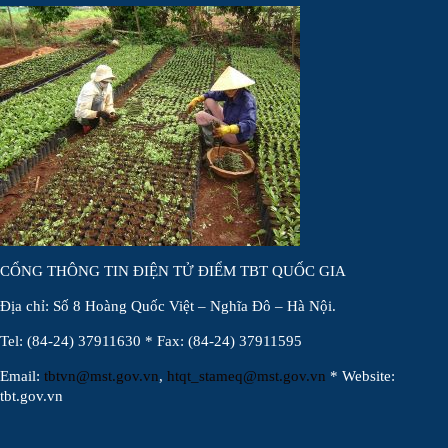
CỔNG THÔNG TIN ĐIỆN TỬ ĐIỂM TBT QUỐC GIA
Địa chỉ: Số 8 Hoàng Quốc Việt – Nghĩa Đô – Hà Nội.
Tel: (84-24) 37911630 * Fax: (84-24) 37911595
Email:
tbtvn@mst.gov.vn
,
htqt_stameq@mst.gov.vn
* Website:
tbt.gov.vn