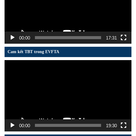
00:00
17:31
Cam kết TBT trong EVFTA
Trình
chơi
Video
00:00
19:30