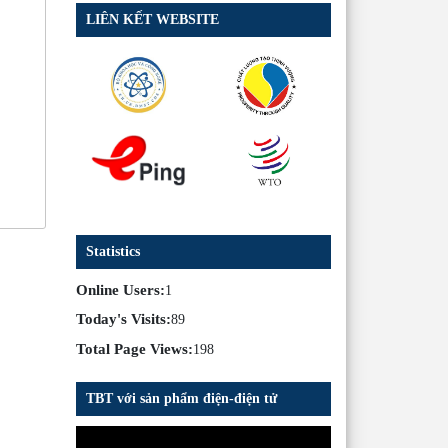
LIÊN KẾT WEBSITE
Statistics
Online Users:
1
Today's Visits:
89
Total Page Views:
198
TBT với sản phẩm điện-điện tử
Trình