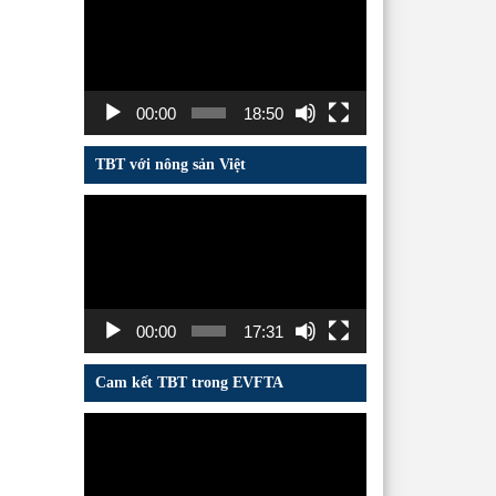
chơi
Video
00:00
18:50
TBT với nông sản Việt
Trình
chơi
Video
00:00
17:31
Cam kết TBT trong EVFTA
Trình
chơi
Video