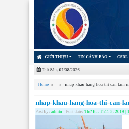
GIỚI THIỆU
TIN CẢNH BÁO
CSDL 
Thứ Sáu, 07/08/2026
Home
» » nhap-khau-hang-hoa-thi-can-lam-nhu
nhap-khau-hang-hoa-thi-can-la
Post by:
admin
- Post date:
Thứ Ba, Th11 5, 2019 | 