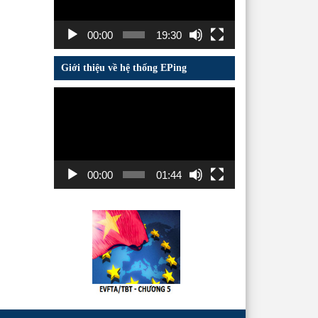
00:00
19:30
Giới thiệu về hệ thống EPing
Trình
chơi
Video
00:00
01:44