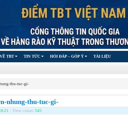
VỀ TBT
TIN TỨC
HỎI ĐÁP – GÓP Ý
TÀI LIỆU
ng-thu-tuc-gi-
m-nhung-thu-tuc-gi-
18:21
- View count:
545