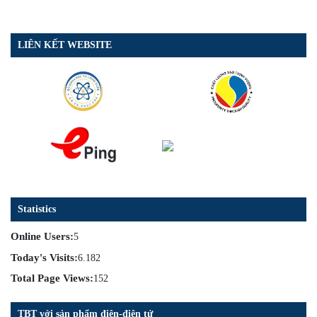
LIÊN KẾT WEBSITE
Statistics
Online Users:
5
Today's Visits:
6.182
Total Page Views:
152
TBT với sản phẩm điện-điện tử