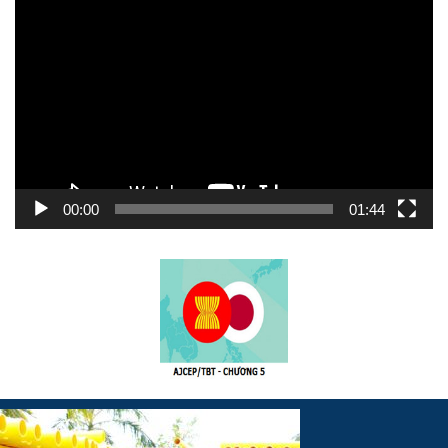
Trình
chơi
Video
00:00
01:44