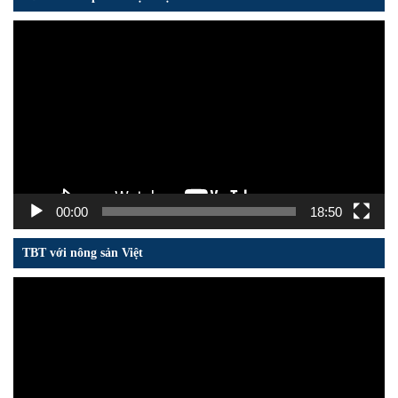
Trình
chơi
Video
00:00
18:50
TBT với nông sản Việt
Trình
chơi
Video