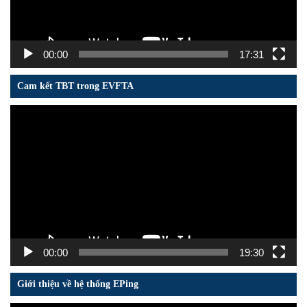
00:00
17:31
Cam kết TBT trong EVFTA
Trình
chơi
Video
00:00
19:30
Giới thiệu về hệ thống EPing