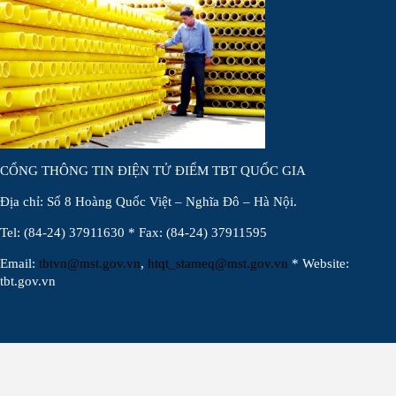
CỔNG THÔNG TIN ĐIỆN TỬ ĐIỂM TBT QUỐC GIA
Địa chỉ: Số 8 Hoàng Quốc Việt – Nghĩa Đô – Hà Nội.
Tel: (84-24) 37911630 * Fax: (84-24) 37911595
Email:
tbtvn@mst.gov.vn
,
htqt_stameq@mst.gov.vn
* Website:
tbt.gov.vn