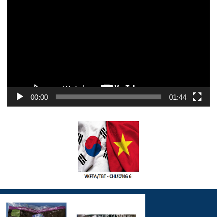
chơi
Video
00:00
01:44