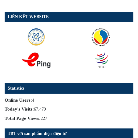
LIÊN KẾT WEBSITE
Statistics
Online Users:
4
Today's Visits:
67.479
Total Page Views:
227
TBT với sản phẩm điện-điện tử