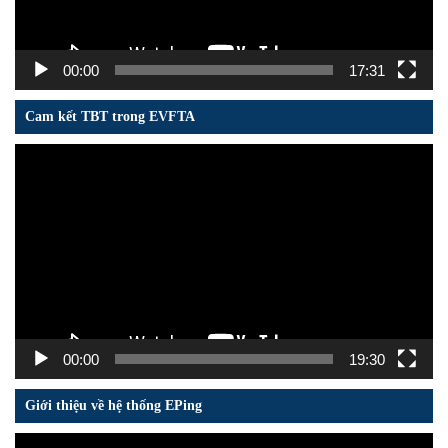
00:00
17:31
Cam kết TBT trong EVFTA
Trình
chơi
Video
00:00
19:30
Giới thiệu về hệ thống EPing
Trình