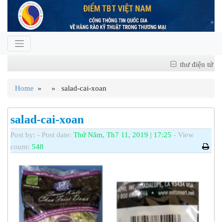
thư điện tử
Home
» » salad-cai-xoan
salad-cai-xoan
Post by:
- Post date:
Thứ Năm, Th7 11, 2019 | 17:25
- View
count:
548