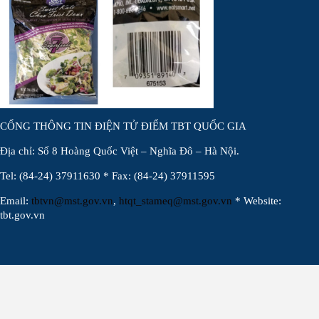
CỔNG THÔNG TIN ĐIỆN TỬ ĐIỂM TBT QUỐC GIA
Địa chỉ: Số 8 Hoàng Quốc Việt – Nghĩa Đô – Hà Nội.
Tel: (84-24) 37911630 * Fax: (84-24) 37911595
Email:
tbtvn@mst.gov.vn
,
htqt_stameq@mst.gov.vn
* Website:
tbt.gov.vn