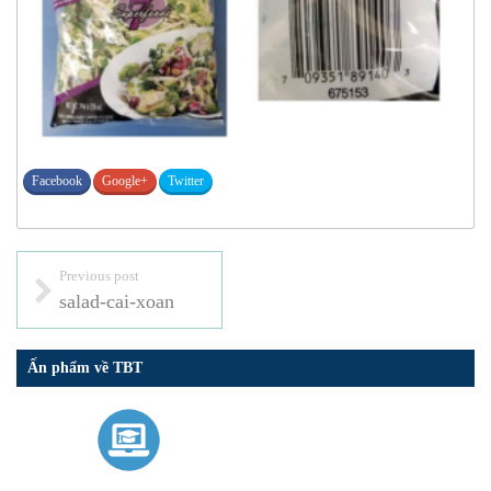
Facebook
Google+
Twitter
Previous post
salad-cai-xoan
Ấn phẩm về TBT