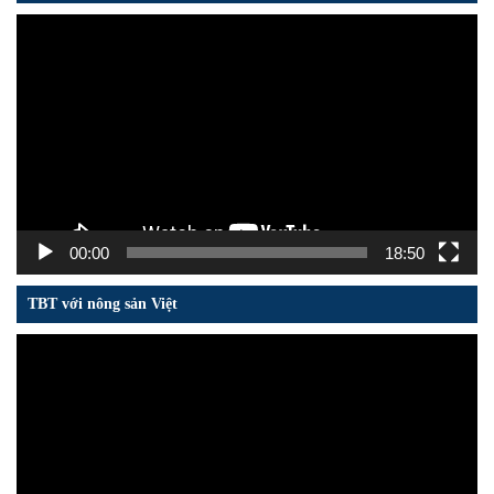
Trình
chơi
Video
00:00
18:50
TBT với nông sản Việt
Trình
chơi
Video