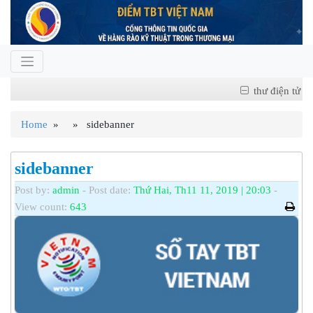
thư điện tử
Home
» » sidebanner
sidebanner
Post by:
admin
- Post date:
Thứ Hai, Th11 11, 2019 | 20:03
-
View count:
643