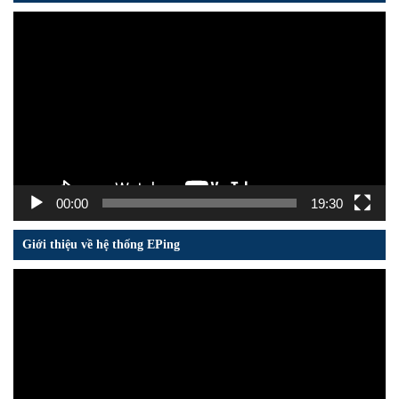
Trình
chơi
Video
00:00
19:30
Giới thiệu về hệ thống EPing
Trình
chơi
Video