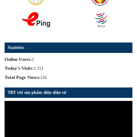
Statistics
Online Users:
2
Today's Visits:
1.151
Total Page Views:
216
TBT với sản phẩm điện-điện tử
Trình
chơi
Video