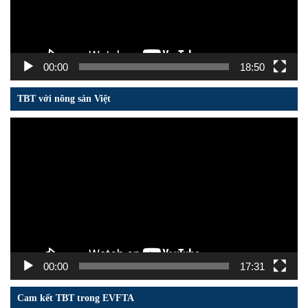
00:00
18:50
TBT với nông sản Việt
Trình
chơi
Video
00:00
17:31
Cam kết TBT trong EVFTA