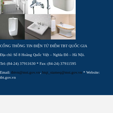
CỔNG THÔNG TIN ĐIỆN TỬ ĐIỂM TBT QUỐC GIA
Địa chỉ: Số 8 Hoàng Quốc Việt – Nghĩa Đô – Hà Nội.
Tel: (84-24) 37911630 * Fax: (84-24) 37911595
Email:
tbtvn@mst.gov.vn
,
htqt_stameq@mst.gov.vn
* Website:
tbt.gov.vn