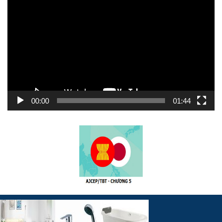
chơi
Video
00:00
01:44