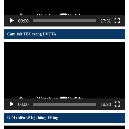
00:00
17:31
Cam kết TBT trong EVFTA
Trình
chơi
Video
00:00
19:30
Giới thiệu về hệ thống EPing
Trình