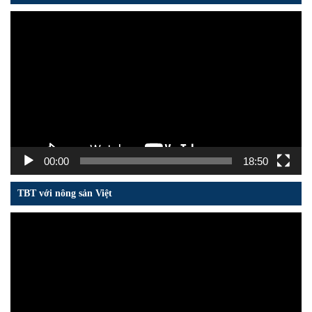
Trình
chơi
Video
00:00
18:50
TBT với nông sản Việt
Trình
chơi
Video