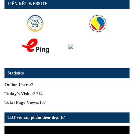
LIÊN KẾT WEBSITE
Statistics
Online Users:
3
Today's Visits:
2.714
Total Page Views:
157
TBT với sản phẩm điện-điện tử
Trình