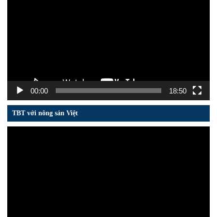
chơi
Video
00:00
18:50
TBT với nông sản Việt
Trình
chơi
Video