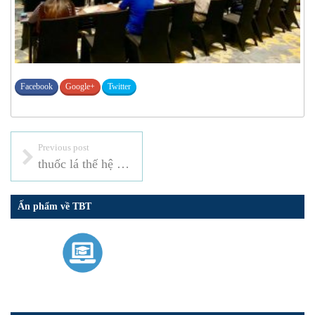
Facebook
Google+
Twitter
Previous post
thuốc lá thế hệ mới
Ấn phẩm về TBT