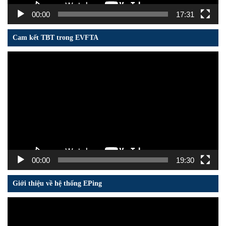
00:00
17:31
Cam kết TBT trong EVFTA
Trình
chơi
Video
00:00
19:30
Giới thiệu về hệ thống EPing
Trình
chơi
Video