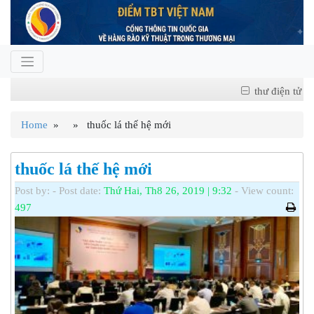
thư điện tử
Home
» » thuốc lá thế hệ mới
thuốc lá thế hệ mới
Post by:
- Post date:
Thứ Hai, Th8 26, 2019 | 9:32
- View count:
497