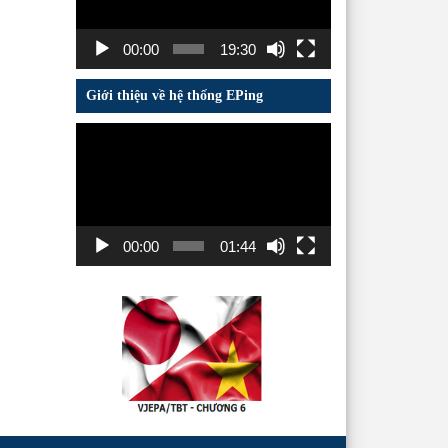
00:00
19:30
Giới thiệu về hệ thống EPing
Trình
chơi
Video
00:00
01:44