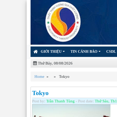
GIỚI THIỆU
TIN CẢNH BÁO
CSDL 
Thứ Bảy, 08/08/2026
Home
» » Tokyo
Tokyo
Post by:
Trần Thanh Tùng
- Post date:
Thứ Sáu, Th1