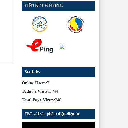
LIÊN KẾT WEBSITE
Statistics
Online Users:
2
Today's Visits:
1.744
Total Page Views:
240
TBT với sản phẩm điện-điện tử
Trình