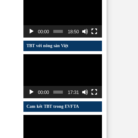
chơi
Video
00:00
18:50
TBT với nông sản Việt
Trình
chơi
Video
00:00
17:31
Cam kết TBT trong EVFTA
Trình
chơi
Video