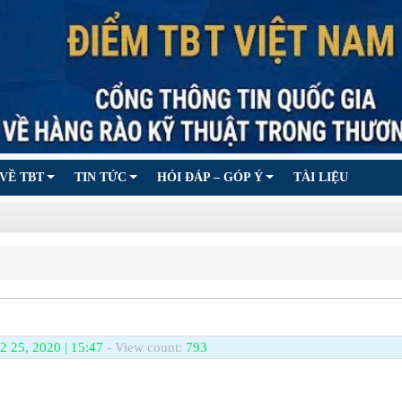
VỀ TBT
TIN TỨC
HỎI ĐÁP – GÓP Ý
TÀI LIỆU
2 25, 2020 | 15:47
- View count:
793