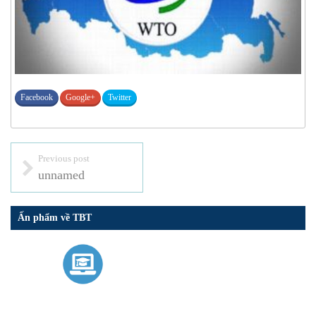
Facebook
Google+
Twitter
Previous post
unnamed
Ấn phẩm về TBT