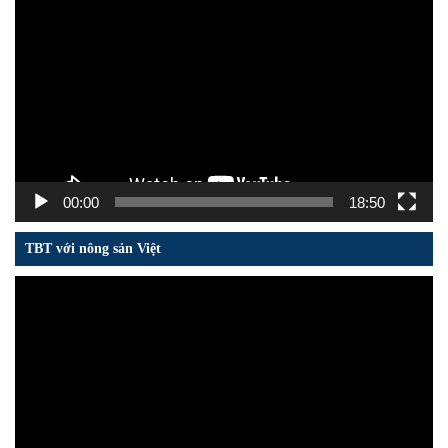
chơi
Video
00:00
18:50
TBT với nông sản Việt
Trình
chơi
Video