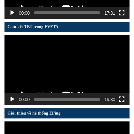
00:00
17:31
Cam kết TBT trong EVFTA
Trình
chơi
Video
00:00
19:30
Giới thiệu về hệ thống EPing
Trình
chơi