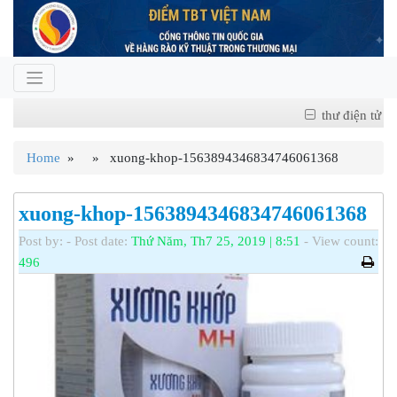
thư điện tử
Home
» » xuong-khop-1563894346834746061368
xuong-khop-1563894346834746061368
Post by:
- Post date:
Thứ Năm, Th7 25, 2019 | 8:51
- View count:
496