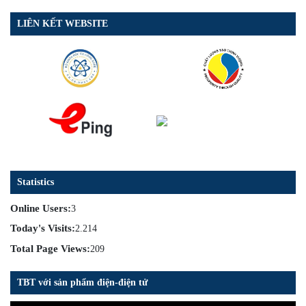
LIÊN KẾT WEBSITE
Statistics
Online Users:
3
Today's Visits:
2.214
Total Page Views:
209
TBT với sản phẩm điện-điện tử