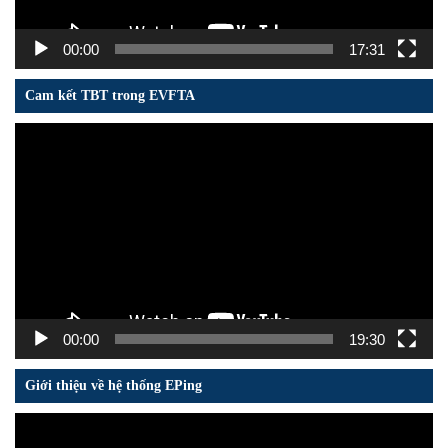
00:00
17:31
Cam kết TBT trong EVFTA
Trình
chơi
Video
00:00
19:30
Giới thiệu về hệ thống EPing
Trình
chơi