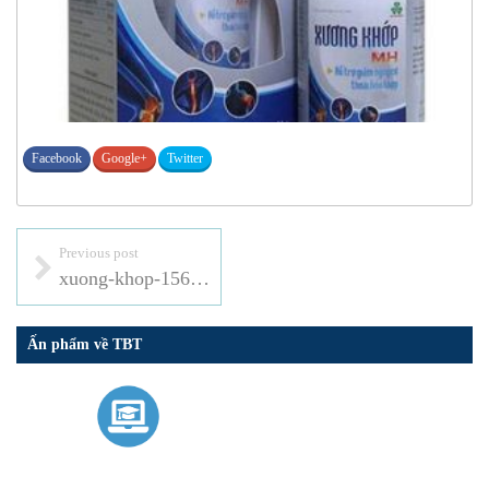
Facebook
Google+
Twitter
Previous post
xuong-khop-1563894346834746061368
Ấn phẩm về TBT