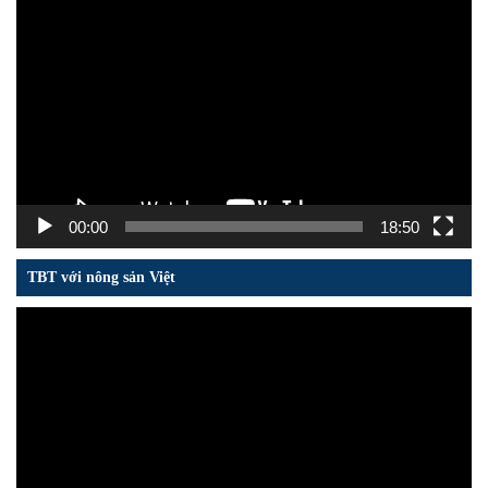
Trình
chơi
Video
00:00
18:50
TBT với nông sản Việt
Trình
chơi
Video